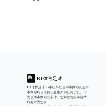
BT体育足球
BT体育足球 不承担与您使用本网站及使用
本网站所含任何信息相关的任何责任。作
为使用本网站的条件，您同意免除本网站
所有者因您在