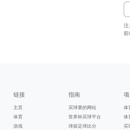
注
前
链接
指南
项
主页
买球赛的网站
体
体育
世界杯买球平台
体
游戏
球探足球比分
买