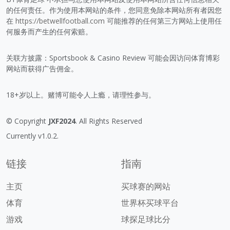
的任何责任。作为使用本网站的条件，您同意免除本网站所有者因您
在
https://betwellfootball.com
可能推荐的任何第三方网站上使用任
何服务而产生的任何索赔。
关联方披露：Sportsbook & Casino Review 可能会因访问体育博彩
网站而获得广告佣金。
18+岁以上。赌博可能令人上瘾，请理性参与。
© Copyright
JXF2024
. All Rights Reserved
Currently v1.0.2.
链接
指南
主页
买球赛的网站
体育
世界杯买球平台
游戏
球探足球比分