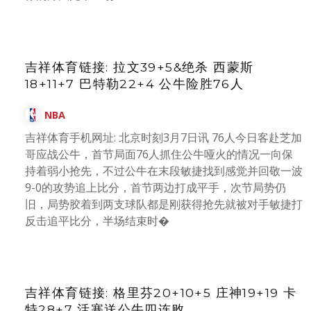
吉祥体育链接: 拉文39+5&绝杀 西蒙斯
18+11+7 巴特勒22+4 公牛险胜76人
NBA
吉祥体育手机网址: 北京时刻3月7日讯 76人今日客赴芝加
哥应战公牛，首节局面76人抓住公牛哑火的情况一向保
持着弱小抢先，不过公牛在末段敏捷找到感觉并回敬一波
9-0的攻势追上比分，首节两边打成平手，次节局势仍
旧，局势胶着到两支球队都是刚获得抢先就被对手敏捷打
反击追平比分，半场结束时�
吉祥体育链接: 格里芬20+10+5 庄神19+19 卡
特28+7 活塞送公牛四连败