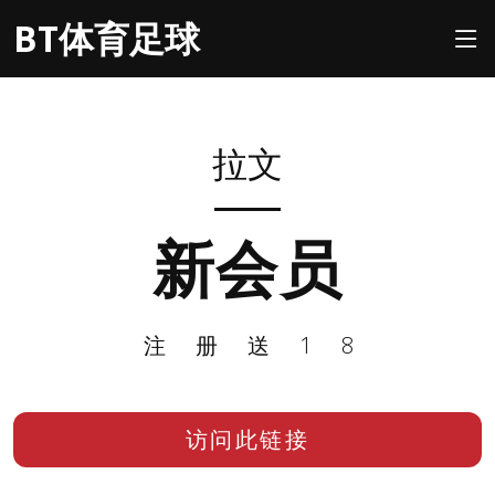
BT体育足球
拉文
新会员
注册送18
访问此链接