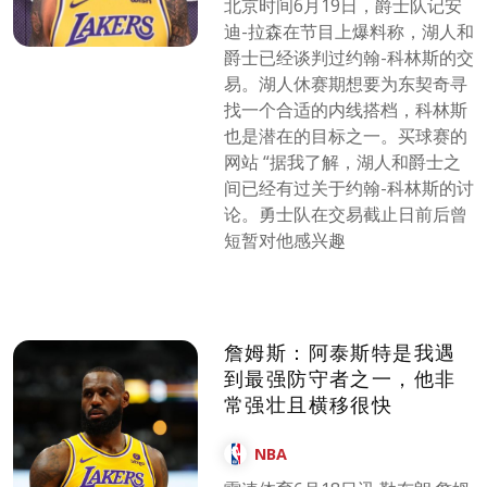
北京时间6月19日，爵士队记安
迪-拉森在节目上爆料称，湖人和
爵士已经谈判过约翰-科林斯的交
易。湖人休赛期想要为东契奇寻
找一个合适的内线搭档，科林斯
也是潜在的目标之一。买球赛的
网站 “据我了解，湖人和爵士之
间已经有过关于约翰-科林斯的讨
论。勇士队在交易截止日前后曾
短暂对他感兴趣
詹姆斯：阿泰斯特是我遇
到最强防守者之一，他非
常强壮且横移很快
NBA