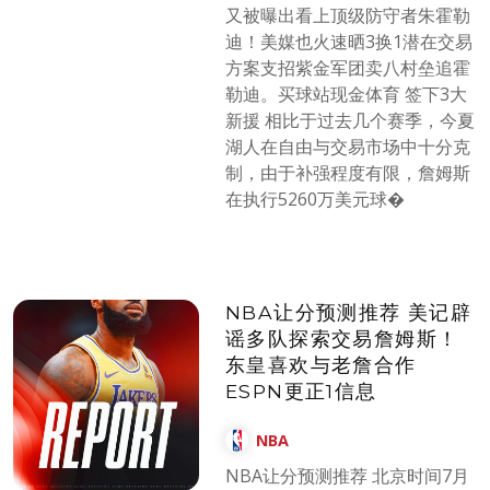
又被曝出看上顶级防守者朱霍勒
迪！美媒也火速晒3换1潜在交易
方案支招紫金军团卖八村垒追霍
勒迪。买球站现金体育 签下3大
新援 相比于过去几个赛季，今夏
湖人在自由与交易市场中十分克
制，由于补强程度有限，詹姆斯
在执行5260万美元球�
NBA让分预测推荐 美记辟
谣多队探索交易詹姆斯！
东皇喜欢与老詹合作
ESPN更正1信息
NBA
NBA让分预测推荐 北京时间7月