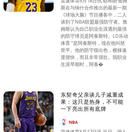
雷速体育6月18日讯 勒布朗·詹姆
斯在与纳什合作推出的最新一期
《球场大脑》节目播客中，二人
谈到了NBA联盟最强防守者。詹
姆斯认为自己职业生涯遇到最强
的防守球员是阿泰斯特。LD乐动
体育 “是阿泰斯特，现在他叫慈
世平。他的防守很出色，横移速
度很快，而且非常强壮。我职业
生涯早期时，阿泰�
东契奇父亲谈儿子减重成
果：这只是热身，不可能
一下亮出所有底牌
NBA
雷速体育6月17日讯 近日，湖人