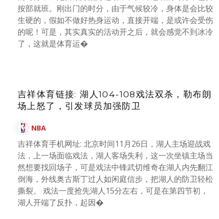
按部就班。刚出门的时分，由于气候较冷，身体是会比较
生硬的，假如不做好热身运动，直接开端，是或许会受伤
的呢！可是，其实真实的活动开之后，就会感觉不到冰冷
了，这就是体育运�
吉祥体育链接: 湖人104-108戏法双杀，勒布朗
场上怒了，引发球员加强防卫
NBA
吉祥体育手机网址: 北京时间11月26日，湖人主场迎战戏
法，上一场面临戏法，湖人客场失利，这一次坐镇主场当
然想要找回场子，可是戏法中锋武切维奇在湖人内先翻江
倒海，外线奥古斯丁过人如闲庭信步，把湖人的防卫轻松
撕裂。 戏法一度抢先湖人15分左右，可是在第四节初，
湖人开端了反扑，起因�