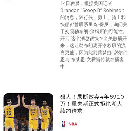
14日凌晨，根据美国记者
Brandon “Scoop B” Robinson
的消息，独行侠、勇士、骑士和
快船都曾联系里奇-保罗，询问关
于交易勒布朗-詹姆斯的可能性。
开云 这个消息很快在全美散播开
来，这让勒布朗离开洛杉矶的流
言更盛，因为此前蕾梦娜-谢尔伯
恩与 布莱恩-文霍斯特就在播客
中
狠人！果断放弃4年8920
万！里夫斯正式拒绝湖人
续约请求
NBA