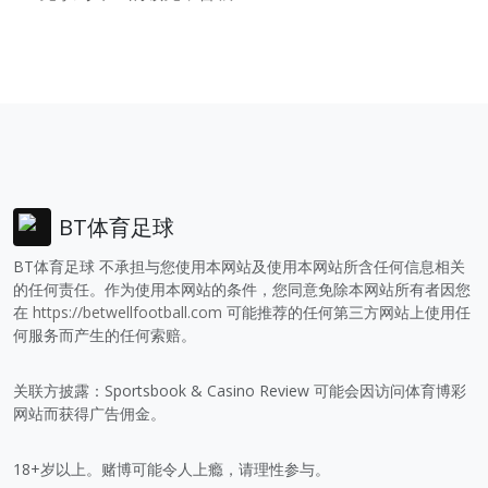
BT体育足球
BT体育足球 不承担与您使用本网站及使用本网站所含任何信息相关
的任何责任。作为使用本网站的条件，您同意免除本网站所有者因您
在
https://betwellfootball.com
可能推荐的任何第三方网站上使用任
何服务而产生的任何索赔。
关联方披露：Sportsbook & Casino Review 可能会因访问体育博彩
网站而获得广告佣金。
18+岁以上。赌博可能令人上瘾，请理性参与。