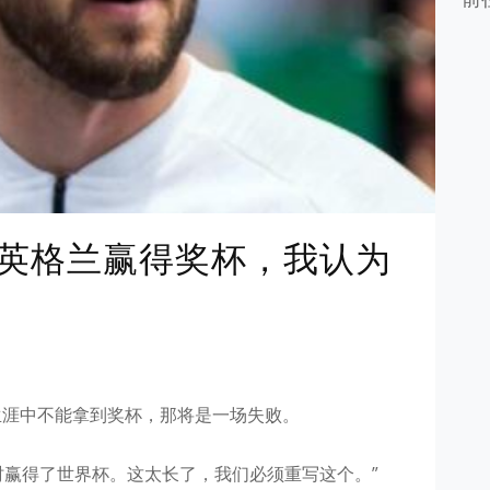
英格兰赢得奖杯，我认为
生涯中不能拿到奖杯，那将是一场失败。
两岁时赢得了世界杯。这太长了，我们必须重写这个。”