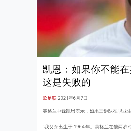
凯恩：如果你不能在
这是失败的
欧足联
2021年6月7日
英格兰中锋凯恩表示，如果三狮队在职业
“我父亲出生于 1964 年。英格兰在他