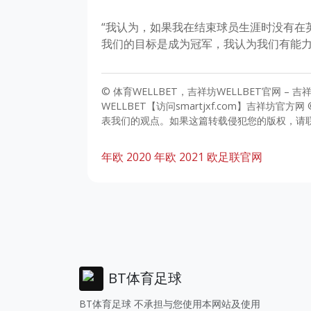
“我认为，如果我在结束球员生涯时没有在
我们的目标是成为冠军，我认为我们有能力 
© 体育WELLBET，吉祥坊WELLBET官网 –
WELLBET【访问smartjxf.com】吉祥坊官方
表我们的观点。如果这篇转载侵犯您的版权，请
年欧 2020
年欧 2021
欧足联官网
BT体育足球
BT体育足球 不承担与您使用本网站及使用