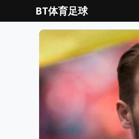
BT体育足球