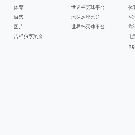
体育
世界杯买球平台
体
游戏
球探足球比分
买
图片
世界杯买球平台
靠
吉祥独家奖金
电
p