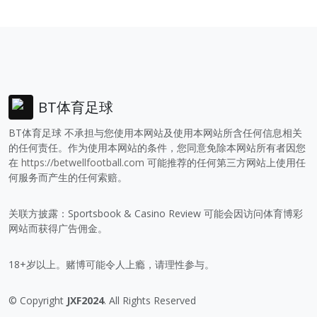
BT体育足球
BT体育足球 不承担与您使用本网站及使用本网站所含任何信息相关
的任何责任。作为使用本网站的条件，您同意免除本网站所有者因您
在
https://betwellfootball.com
可能推荐的任何第三方网站上使用任
何服务而产生的任何索赔。
关联方披露：Sportsbook & Casino Review 可能会因访问体育博彩
网站而获得广告佣金。
18+岁以上。赌博可能令人上瘾，请理性参与。
© Copyright
JXF2024
. All Rights Reserved