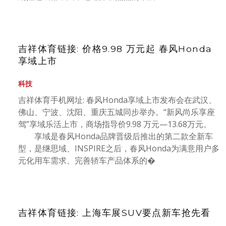
吉祥体育链接: 价格9.98 万元起 春风Honda
享域上市
科技
吉祥体育手机网址: 春风Honda享域上市发布会在武汉、
佛山、宁波、沈阳、重庆五城同步举办。“新风尚乐享座
驾”享域乐活上市，商场指导价9.98 万元—13.68万元。
享域是春风Honda品牌晋级后推出的第二款全新车
型，是继思域、INSPIRE之后，春风Honda为满意用户多
元化用车需求、完善轿车产品体系的�
吉祥体育链接: 上海车展SUV要点新车抢先看