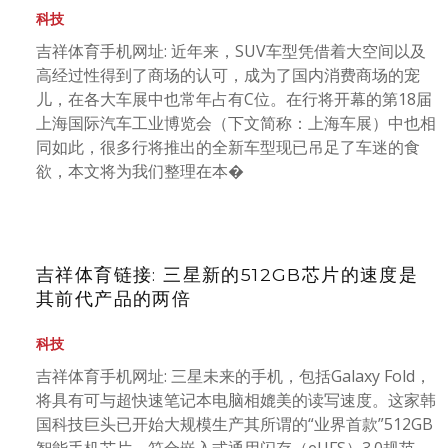
科技
吉祥体育手机网址: 近年来，SUV车型凭借着大空间以及
高经过性得到了商场的认可，成为了国内消费商场的宠
儿，在各大车展中也常年占有C位。在行将开幕的第18届
上海国际汽车工业博览会（下文简称：上海车展）中也相
同如此，很多行将推出的全新车型现已吊足了车迷的食
欲，本文将为我们整理在本�
吉祥体育链接: 三星新的512GB芯片的速度是
其前代产品的两倍
科技
吉祥体育手机网址: 三星未来的手机，包括Galaxy Fold，
将具有可与超快速笔记本电脑相媲美的读写速度。这家韩
国科技巨头已开始大规模生产其所谓的“业界首款”512GB