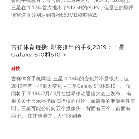
智能手机芯片，符合嵌入式通用闪存（eUFS）3.0规范。
三星在2017年首次推出了512GB的eUFS，但是它的顺序
读写速度分别达到每秒860MB和每秒25
吉祥体育链接: 即将推出的手机2019：三星
Galaxy S10和S10 +
科技
吉祥体育手机网址: 三星2018年的变化并不是很大，但
2019年有一些重大变化 – 三星Galaxy S10和S10 +。 传
闻将于2018年2月/ 3月在世界移动通信大会上发布。 有
很多关于显示器指纹扫描仪的讨论，而最新的泄漏事件表
明，三星可能会转向五个摄像头 – 背面有三个，前面有
两个。 在其他地方，人们谈到�