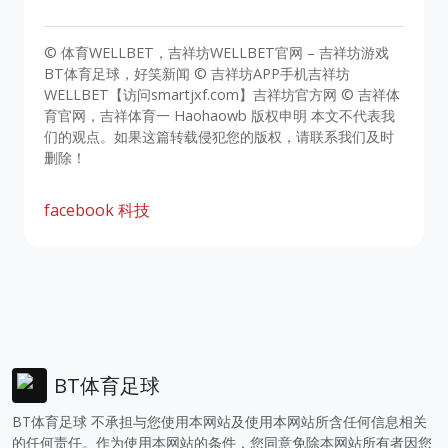
© 体育WELLBET，吉祥坊WELLBET官网 – 吉祥坊游戏
BT体育足球，好笑新闻 © 吉祥坊APP手机吉祥坊
WELLBET【访问smartjxf.com】吉祥坊官方网 © 吉祥体
育官网，吉祥体育一 Haohaowb 版权申明 本文不代表我
们的观点。如果这篇转载侵犯您的版权，请联系我们及时
删除！
facebook
科技
BT体育足球
BT体育足球 不承担与您使用本网站及使用本网站所含任何信息相关
的任何责任。作为使用本网站的条件，您同意免除本网站所有者因您