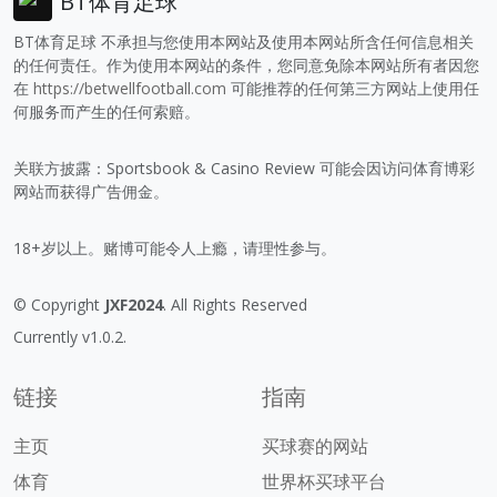
BT体育足球
BT体育足球 不承担与您使用本网站及使用本网站所含任何信息相关
的任何责任。作为使用本网站的条件，您同意免除本网站所有者因您
在
https://betwellfootball.com
可能推荐的任何第三方网站上使用任
何服务而产生的任何索赔。
关联方披露：Sportsbook & Casino Review 可能会因访问体育博彩
网站而获得广告佣金。
18+岁以上。赌博可能令人上瘾，请理性参与。
© Copyright
JXF2024
. All Rights Reserved
Currently v1.0.2.
链接
指南
主页
买球赛的网站
体育
世界杯买球平台