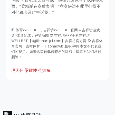
“和昕哥配心里比较有底，他在旁边也教了我许多东
西。”梁靖崑在赛后表明，“竞赛傍边有哪里打得不
对他都会及时告诉我。”
© 体育WELLBET，吉祥坊WELLBET官网 – 吉祥坊游戏
BT体育足球，好笑新闻 © 吉祥坊APP手机吉祥坊
WELLBET【访问smartjxf.com】吉祥坊官方网 © 吉祥体
育官网，吉祥体育一 Haohaowb 版权申明 本文不代表我
们的观点。如果这篇转载侵犯您的版权，请联系我们及时
删除！
冯天伟
梁敬坤
范振东