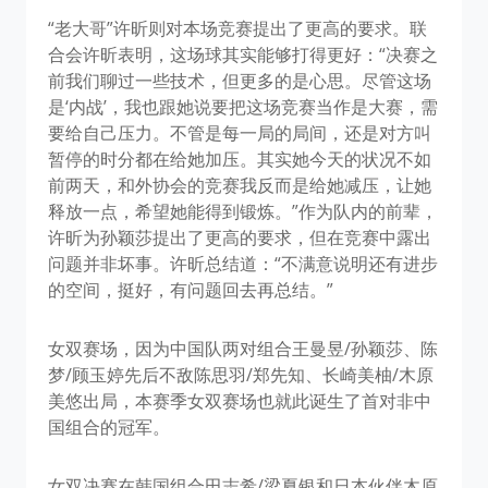
“老大哥”许昕则对本场竞赛提出了更高的要求。联
合会许昕表明，这场球其实能够打得更好：“决赛之
前我们聊过一些技术，但更多的是心思。尽管这场
是‘内战’，我也跟她说要把这场竞赛当作是大赛，需
要给自己压力。不管是每一局的局间，还是对方叫
暂停的时分都在给她加压。其实她今天的状况不如
前两天，和外协会的竞赛我反而是给她减压，让她
释放一点，希望她能得到锻炼。”作为队内的前辈，
许昕为孙颖莎提出了更高的要求，但在竞赛中露出
问题并非坏事。许昕总结道：“不满意说明还有进步
的空间，挺好，有问题回去再总结。”
女双赛场，因为中国队两对组合王曼昱/孙颖莎、陈
梦/顾玉婷先后不敌陈思羽/郑先知、长崎美柚/木原
美悠出局，本赛季女双赛场也就此诞生了首对非中
国组合的冠军。
女双决赛在韩国组合田志希/梁夏银和日本伙伴木原