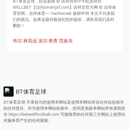
BT体育足球，好笑新闻 © 吉祥坊APP手机吉祥坊
WELLBET【访问smartjxf.com】吉祥坊官方网 © 吉祥体
育官网，吉祥体育一 Haohaowb 版权申明 本文不代表我
们的观点。如果这篇转载侵犯您的版权，请联系我们及时
删除！
布尔
林高远
波尔·奥查
范振东
BT体育足球
BT体育足球 不承担与您使用本网站及使用本网站所含任何信息相关
的任何责任。作为使用本网站的条件，您同意免除本网站所有者因您
在
https://betwellfootball.com
可能推荐的任何第三方网站上使用任
何服务而产生的任何索赔。