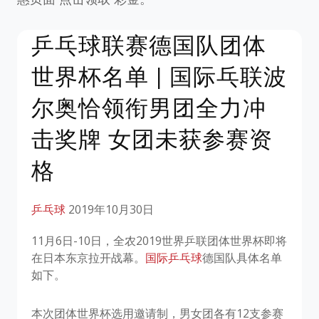
乒乓球联赛德国队团体
世界杯名单 | 国际乓联波
尔奥恰领衔男团全力冲
击奖牌 女团未获参赛资
格
乒乓球
2019年10月30日
11月6日-10日，全农2019世界乒联团体世界杯即将
在日本东京拉开战幕。
国际乒乓球
德国队具体名单
如下。
本次团体世界杯选用邀请制，男女团各有12支参赛