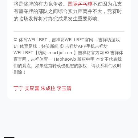
将是奖牌的有力竞争者。
国际乒乓球
不过因为几支
有望夺牌的部队之间综合实力距离并不大，竞赛时
的临场发挥将对终究成果发生重要影响。
© 体育WELLBET，吉祥坊WELLBET官网 – 吉祥坊游戏
BT体育足球，好笑新闻 © 吉祥坊APP手机吉祥坊
WELLBET【访问smartjxf.com】吉祥坊官方网 © 吉祥体
育官网，吉祥体育一 Haohaowb 版权申明 本文不代表我
们的观点。如果这篇转载侵犯您的版权，请联系我们及时
删除！
丁宁
吴应喜
朱成柱
李玉清