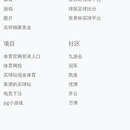
游戏
球探足球比分
图片
世界杯买球平台
吉祥独家奖金
项目
社区
体育官网登录入口
九游会
体育网投
冠军
买球站现金体育
凯发
靠谱的买球站
优博
电竞下注
开云
pg小游戏
万博