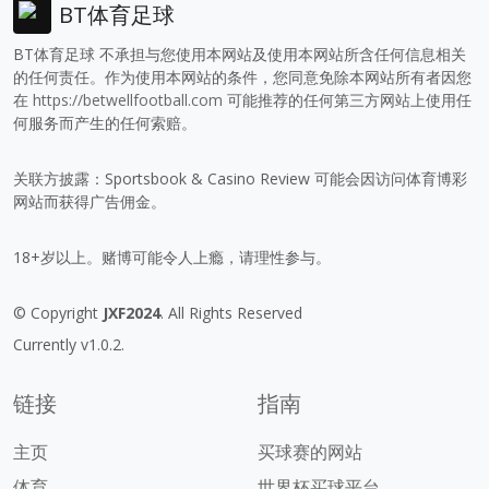
BT体育足球
BT体育足球 不承担与您使用本网站及使用本网站所含任何信息相关
的任何责任。作为使用本网站的条件，您同意免除本网站所有者因您
在
https://betwellfootball.com
可能推荐的任何第三方网站上使用任
何服务而产生的任何索赔。
关联方披露：Sportsbook & Casino Review 可能会因访问体育博彩
网站而获得广告佣金。
18+岁以上。赌博可能令人上瘾，请理性参与。
© Copyright
JXF2024
. All Rights Reserved
Currently v1.0.2.
链接
指南
主页
买球赛的网站
体育
世界杯买球平台