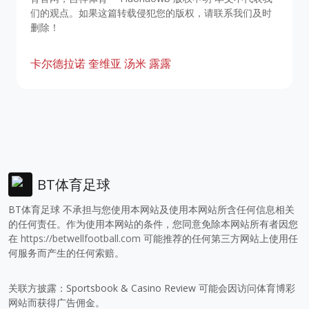
们的观点。如果这篇转载侵犯您的版权，请联系我们及时
删除！
卡尔德拉诺
奎维亚
汤米
露露
BT体育足球
BT体育足球 不承担与您使用本网站及使用本网站所含任何信息相关
的任何责任。作为使用本网站的条件，您同意免除本网站所有者因您
在
https://betwellfootball.com
可能推荐的任何第三方网站上使用任
何服务而产生的任何索赔。
关联方披露：Sportsbook & Casino Review 可能会因访问体育博彩
网站而获得广告佣金。