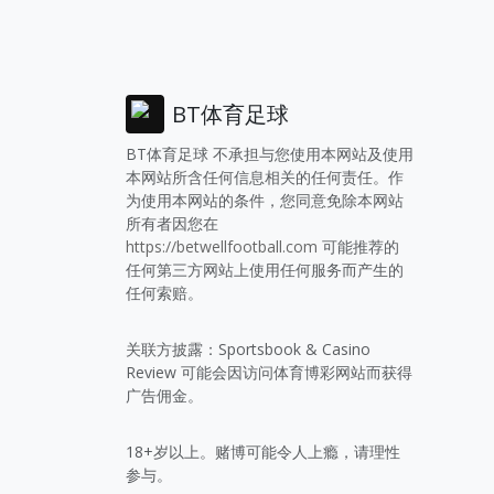
BT体育足球
BT体育足球 不承担与您使用本网站及使用
本网站所含任何信息相关的任何责任。作
为使用本网站的条件，您同意免除本网站
所有者因您在
https://betwellfootball.com
可能推荐的
任何第三方网站上使用任何服务而产生的
任何索赔。
关联方披露：Sportsbook & Casino
Review 可能会因访问体育博彩网站而获得
广告佣金。
18+岁以上。赌博可能令人上瘾，请理性
参与。