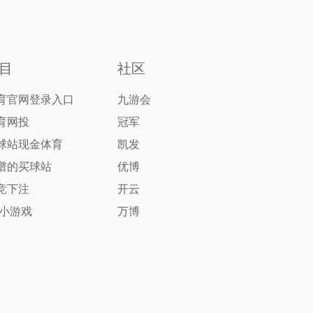
目
社区
育官网登录入口
九游会
育网投
冠军
球站现金体育
凯发
谱的买球站
优博
竞下注
开云
g小游戏
万博