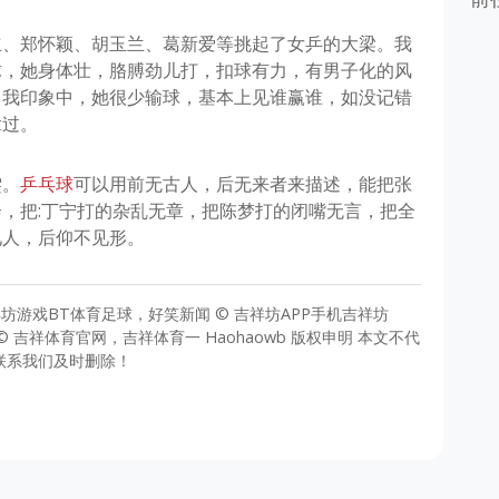
立、郑怀颖、胡玉兰、葛新爱等挑起了女乒的大梁。我
球，她身体壮，胳膊劲儿打，扣球有力，有男子化的风
，我印象中，她很少输球，基本上见谁赢谁，如没记错
拿过。
雯。
乒乓球
可以用前无古人，后无来者来描述，能把张
，把:丁宁打的杂乱无章，把陈梦打的闭嘴无言，把全
见人，后仰不见形。
 吉祥坊游戏BT体育足球，好笑新闻 © 吉祥坊APP手机吉祥坊
网 © 吉祥体育官网，吉祥体育一 Haohaowb 版权申明 本文不代
联系我们及时删除！