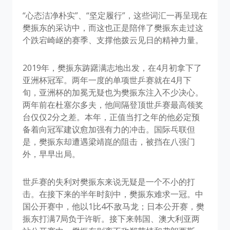
“心态洁净朴实”、“坚定履行”，这些词汇一再呈现在
樊振东的采访中，而这也正是陪伴了樊振东走过这
个跌宕崎岖的赛季、支撑他拨云见日的精神力量。
2019年，樊振东踌躇满志地出发，在4月初拿下了
亚洲杯冠军。两年一度的单项世乒赛就在4月下
旬，亚洲杯的加冕无疑也为樊振东注入不少决心。
两年前在杜塞尔多夫，他间隔登顶世乒赛最高领奖
台仅仅2分之差。本年，正值当打之年的他必定预
备着向冠军建议愈加强有力的冲击。国际乓联但
是，樊振东却遭遇梁靖崑的阻击，被挡在八强门
外，早早出局。
世乒赛的失利对樊振东来说无疑是一个不小的打
击。在接下来的半年时刻中，樊振东难求一冠。中
国公开赛中，他以1比4不敌马龙；日本公开赛，樊
振东打满7局负于许昕。接下来韩国、澳大利亚两