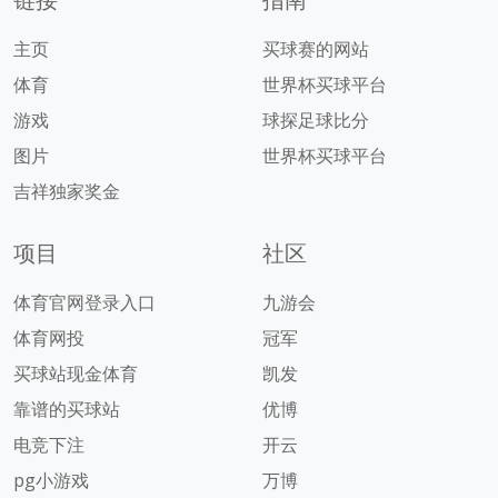
链接
指南
主页
买球赛的网站
体育
世界杯买球平台
游戏
球探足球比分
图片
世界杯买球平台
吉祥独家奖金
项目
社区
体育官网登录入口
九游会
体育网投
冠军
买球站现金体育
凯发
靠谱的买球站
优博
电竞下注
开云
pg小游戏
万博