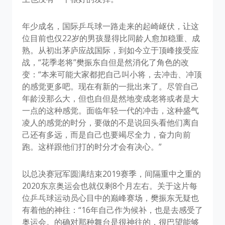
年少成名，国际乒乓球一路走来的起崎岖伏，让这
位目前也仅22岁的男孩显得比同龄人愈加稳重、成
熟。从初出茅庐应战国际，到如今立于顶峰接受应
战，“花季老将”樊振东自但是然消化了角色的改
变：“本来可能大家都把自己叫小将，去冲击、冲顶
的感觉更多吧。现在有新的一批出来了。尽管自己
年龄没那么大，但也自但是然地变成老将或者是大
一点的这种感觉。面临年轻一代的冲击，这种盛气
凌人的感觉的时分，要做的不是说回头看他们离自
己还有多远，而是自己也要竭尽全力，奋力向前
跑。这样跟他们打的时分才会有决心。”
以总决赛冠军圆满结束2019赛季，间隔重中之重的
2020东京奥运会也就仅剩8个月左右。关于这片每
位乒乓球运动员心目中的巅峰赛场，樊振东无疑也
有着他的神往：“16年自己作为候补，也是去感受了
奥运会。的确对那种舞台是很神往的，很巴望能够