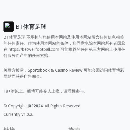
BT体育足球
BT体育足球 不承担与您使用本网站及使用本网站所含任何信息相关
的任何责任。作为使用本网站的条件，您同意免除本网站所有者因您
在
https://betwellfootball.com
可能推荐的任何第三方网站上使用任
何服务而产生的任何索赔。
关联方披露：Sportsbook & Casino Review 可能会因访问体育博彩
网站而获得广告佣金。
18+岁以上。赌博可能令人上瘾，请理性参与。
© Copyright
JXF2024
. All Rights Reserved
Currently v1.0.2.