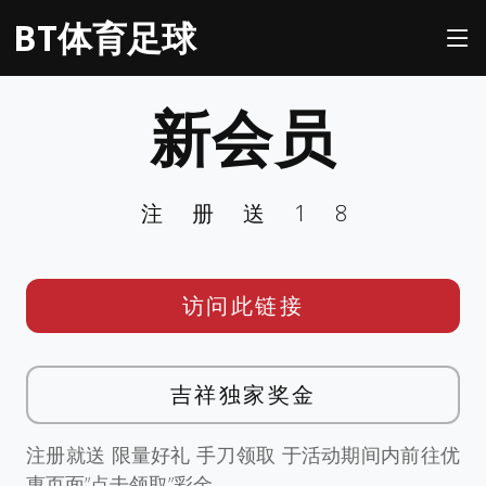
BT体育足球
新会员
注册送18
访问此链接
吉祥独家奖金
注册就送 限量好礼 手刀领取 于活动期间内前往优
惠页面”点击领取”彩金。