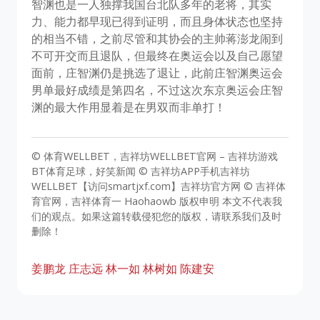
智渊也是一人独撑我国台北队多年的老将，其实
力、能力都早现已得到证明，而且身体状态也坚持
的相当不错，之前尽管和其协会的主帅蒋澎龙闹到
不可开交而且退队，但最终在奥运会以及自己愿望
面前，庄智渊仍是挑选了退让，此前庄智渊奥运会
男单最好成绩是第四名，不过这次东京奥运会庄智
渊的最大作用显着是在男双而非单打！
© 体育WELLBET，吉祥坊WELLBET官网 – 吉祥坊游戏
BT体育足球，好笑新闻 © 吉祥坊APP手机吉祥坊
WELLBET【访问smartjxf.com】吉祥坊官方网 © 吉祥体
育官网，吉祥体育一 Haohaowb 版权申明 本文不代表我
们的观点。如果这篇转载侵犯您的版权，请联系我们及时
删除！
姜鹏龙
庄志远
林一如
林树如
陈建安