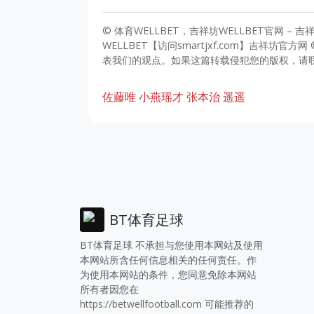
© 体育WELLBET，吉祥坊WELLBET官网 –
WELLBET【访问smartjxf.com】吉祥坊官方
表我们的观点。如果这篇转载侵犯您的版权，请
佐藤唯
小燕瑶才
张本治
遥遥
BT体育足球
BT体育足球 不承担与您使用本网站及使用
本网站所含任何信息相关的任何责任。作
为使用本网站的条件，您同意免除本网站
所有者因您在
https://betwellfootball.com
可能推荐的