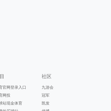
目
社区
育官网登录入口
九游会
育网投
冠军
球站现金体育
凯发