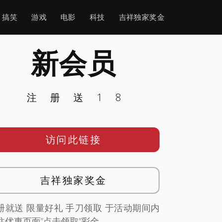
搞笑
游戏
电影
科技
吉祥独家奖金
新会员
注册送18
访问此链接
吉祥独家奖金
册就送 限量好礼 手刀领取 于活动期间内
往优惠页面”点击领取”彩金。