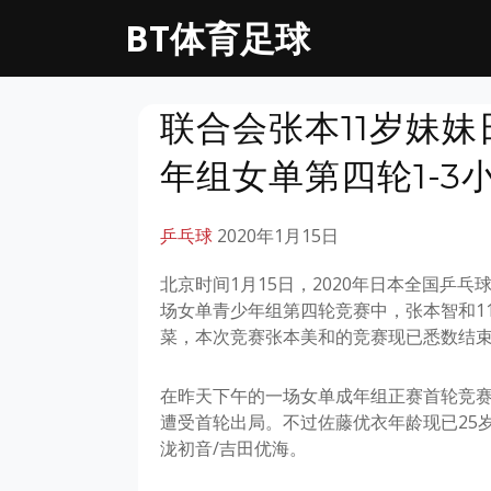
BT体育足球
联合会张本11岁妹妹
年组女单第四轮1-
乒乓球
2020年1月15日
北京时间1月15日，2020年日本全国乒
场女单青少年组第四轮竞赛中，张本智和11
菜，本次竞赛张本美和的竞赛现已悉数结
在昨天下午的一场女单成年组正赛首轮竞赛
遭受首轮出局。不过佐藤优衣年龄现已25岁
泷初音/吉田优海。