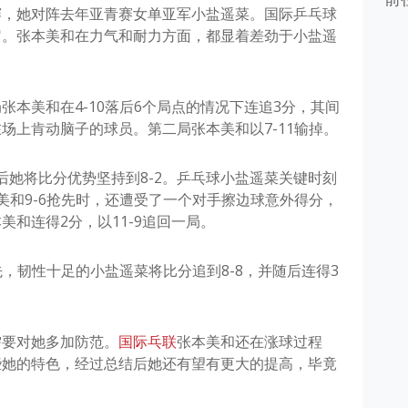
赛，她对阵去年亚青赛女单亚军小盐遥菜。国际乒乓球
岁。张本美和在力气和耐力方面，都显着差劲于小盐遥
本美和在4-10落后6个局点的情况下连追3分，其间
场上肯动脑子的球员。第二局张本美和以7-11输掉。
后她将比分优势坚持到8-2。乒乓球小盐遥菜关键时刻
美和9-6抢先时，还遭受了一个对手擦边球意外得分，
本美和连得2分，以11-9追回一局。
先，韧性十足的小盐遥菜将比分追到8-8，并随后连得3
需要对她多加防范。
国际乓联
张本美和还在涨球过程
些她的特色，经过总结后她还有望有更大的提高，毕竟