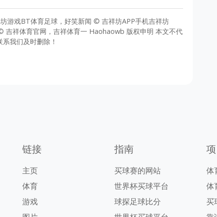
 吉祥坊游戏BT体育足球，好笑新闻 © 吉祥坊APP手机吉祥坊
网 © 吉祥体育官网，吉祥体育一 Haohaowb 版权申明 本文不代
联系我们及时删除！
链接
指南
项
主页
买球赛的网站
体
体育
世界杯买球平台
体
游戏
球探足球比分
买