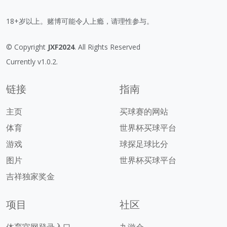
18+岁以上。赌博可能令人上瘾，请理性参与。
© Copyright
JXF2024
. All Rights Reserved
Currently v1.0.2.
链接
指南
主页
买球赛的网站
体育
世界杯买球平台
游戏
球探足球比分
图片
世界杯买球平台
吉祥独家奖金
项目
社区