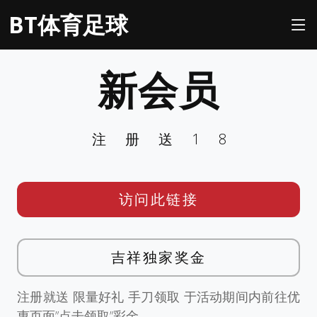
BT体育足球
新会员
注册送18
访问此链接
吉祥独家奖金
注册就送 限量好礼 手刀领取 于活动期间内前往优
惠页面”点击领取”彩金。