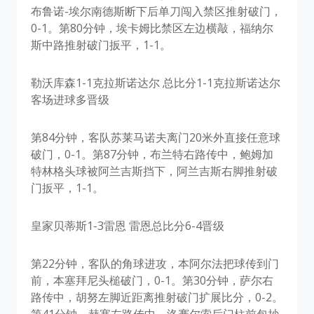
布鲁诺-埃尔南德斯断下后单刀闯入禁区推射破门，
0-1。第80分钟，埃卡姆比禁区左边横敲，福纳尔
斯中路推射破门扳平，1-1。
勒沃库森1-1克拉斯诺达尔 总比分1-1克拉斯诺达尔
客场进球多晋级
第84分钟，客队苏莱马诺夫离门20米外直接任意球
破门，0-1。第87分钟，布兰特右路传中，鲍姆加
特林格头球被阿兰吉斯挡下，阿兰吉斯右脚推射破
门扳平，1-1。
皇家贝蒂斯1-3雷恩 雷恩总比分6-4晋级
第22分钟，客队的角球进攻，本阿尔法把球传到门
前，本塞拜尼头槌破门，0-1。第30分钟，萨尔右
路传中，胡努左脚近距离推射破门扩展比分，0-2。