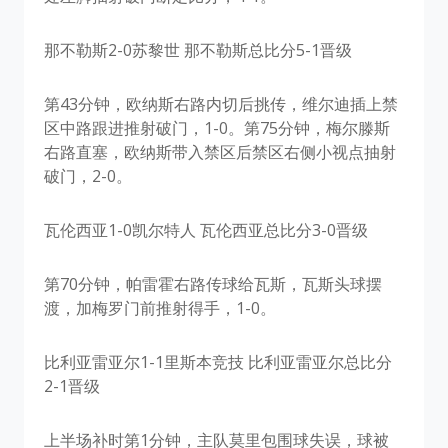
那不勒斯2-0苏黎世 那不勒斯总比分5-1晋级
第43分钟，欧纳斯右路内切后挑传，维尔迪插上禁
区中路跟进推射破门，1-0。第75分钟，梅尔滕斯
右路直塞，欧纳斯带入禁区后禁区右侧小视点抽射
破门，2-0。
瓦伦西亚1-0凯尔特人 瓦伦西亚总比分3-0晋级
第70分钟，帕雷霍右路传球给瓦斯，瓦斯头球摆
渡，加梅罗门前推射得手，1-0。
比利亚雷亚尔1-1里斯本竞技 比利亚雷亚尔总比分
2-1晋级
上半场补时第1分钟，主队莫里包围球失误，球被