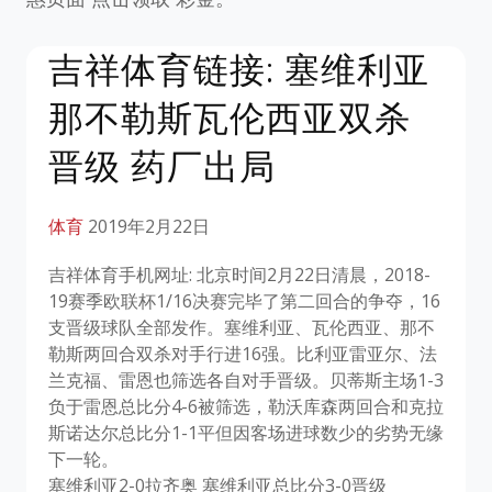
吉祥体育链接: 塞维利亚
那不勒斯瓦伦西亚双杀
晋级 药厂出局
体育
2019年2月22日
吉祥体育手机网址: 北京时间2月22日清晨，2018-
19赛季欧联杯1/16决赛完毕了第二回合的争夺，16
支晋级球队全部发作。塞维利亚、瓦伦西亚、那不
勒斯两回合双杀对手行进16强。比利亚雷亚尔、法
兰克福、雷恩也筛选各自对手晋级。贝蒂斯主场1-3
负于雷恩总比分4-6被筛选，勒沃库森两回合和克拉
斯诺达尔总比分1-1平但因客场进球数少的劣势无缘
下一轮。
塞维利亚2-0拉齐奥 塞维利亚总比分3-0晋级