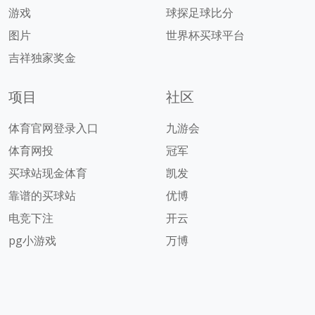
游戏
球探足球比分
图片
世界杯买球平台
吉祥独家奖金
项目
社区
体育官网登录入口
九游会
体育网投
冠军
买球站现金体育
凯发
靠谱的买球站
优博
电竞下注
开云
pg小游戏
万博