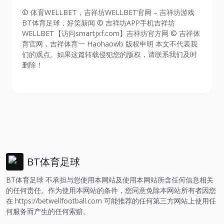
© 体育WELLBET，吉祥坊WELLBET官网 – 吉祥坊游戏
BT体育足球，好笑新闻 © 吉祥坊APP手机吉祥坊
WELLBET【访问smartjxf.com】吉祥坊官方网 © 吉祥体
育官网，吉祥体育一 Haohaowb 版权申明 本文不代表我
们的观点。如果这篇转载侵犯您的版权，请联系我们及时
删除！
BT体育足球
BT体育足球 不承担与您使用本网站及使用本网站所含任何信息相关
的任何责任。作为使用本网站的条件，您同意免除本网站所有者因您
在
https://betwellfootball.com
可能推荐的任何第三方网站上使用任
何服务而产生的任何索赔。