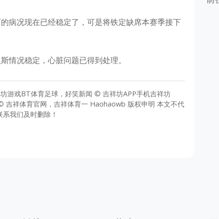
西的病况现在已经稳定了，可是将铁定缺席本赛季接下
亚斯情况稳定，心脏问题已得到处理。
 吉祥坊游戏BT体育足球，好笑新闻 © 吉祥坊APP手机吉祥坊
网 © 吉祥体育官网，吉祥体育一 Haohaowb 版权申明 本文不代
联系我们及时删除！