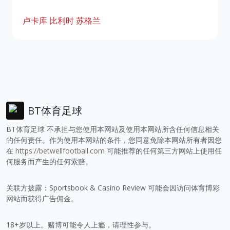
卢卡库
比利时
苏格兰
BT体育足球
BT体育足球 不承担与您使用本网站及使用本网站所含任何信息相关
的任何责任。作为使用本网站的条件，您同意免除本网站所有者因您
在
https://betwellfootball.com
可能推荐的任何第三方网站上使用任
何服务而产生的任何索赔。
关联方披露：Sportsbook & Casino Review 可能会因访问体育博彩
网站而获得广告佣金。
18+岁以上。赌博可能令人上瘾，请理性参与。