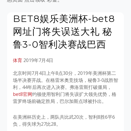
BET8娱乐美洲杯-bet8
网址门将失误送大礼 秘
鲁3-0智利决赛战巴西
体育
2019年7月4日
北京时间7月4日上午8点30分，2019年美洲杯第二
场半决赛开战。在格雷米奥竞技场，秘鲁3-0战胜智
利，44年后再次进入决赛。弗洛雷斯打破僵局，
bet8官网
约顿使用智利门将失误扩大领先优势，格
雷罗终场前确定胜局，巴尔加斯点球被扑出。
在美洲杯历史上，两队共比武20次，智利8胜6平6
负，得失球为27比28。