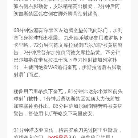
弧右侧右脚劲射，皮球稍稍高出横梁，2分钟后阿
朗吉斯禁区弧右侧右脚外脚背劲射踢高。
68分钟波塞茹尔禁区左边腾空垫传飞向球门，加列
塞飞身将球托出横梁。 九州娱乐城秘鲁用波罗换下
卡里略，72分钟阿德文库拉踢倒巴尔加斯被黄牌警
告，2分钟后普尔加推倒阿德文库拉染黄。75分钟
巴尔加斯在奎瓦拉拽干扰下单刀推射被加列塞扑
出，主裁回绝看VAR追罚奎瓦，伊斯拉随后右脚劲
射滑门而过。
秘鲁用巴里昂换下奎瓦，81分钟比达尔小禁区前头
球射门被扑，1分钟后桑切斯禁区弧顶大力低射被
加莱塞神勇扑出。86分钟萨加尔踢倒特劳科被黄牌
警告，智使用卡斯蒂略换下马里皮安。
91分钟塔皮亚直传，格雷罗单刀晃过阿里亚斯后，
将球送入空门。
bet8登录
3-0，秘鲁确定胜局！