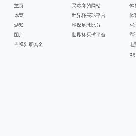
主页
买球赛的网站
体
体育
世界杯买球平台
体
游戏
球探足球比分
买
图片
世界杯买球平台
靠
吉祥独家奖金
电
p