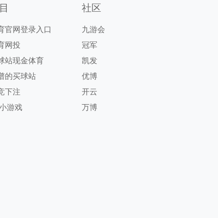
目
社区
育官网登录入口
九游会
育网投
冠军
球站现金体育
凯发
谱的买球站
优博
竞下注
开云
g小游戏
万博