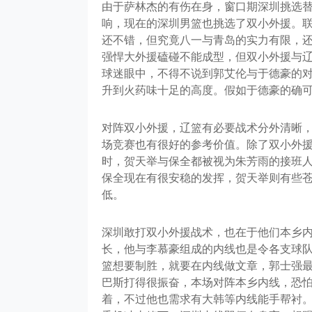
由于萨林杰的有伤在身，窗口期深圳挑选
响，现在的深圳男篮也挑选了双小外援。
还不错，但究竟八一与青岛的实力有限，
强悍大外援磕碰不能成型，但双小外援与
球迷眼中，不得不说到郭艾伦与于德豪的
升到火药味十足的高度。假如于德豪的确
对阵双小外援，辽篮有必要战术分外清晰
场竞赛也有很好的参考价值。除了双小外
时，贺天举与保全都被视为朱芳雨的接班
保全现在有很安稳的发挥，贺天举则有些
低。
深圳敢打双小外援战术，也在于他们本乡
长，他与李慕豪组成的内线也是令各支球
篮想要制胜，就要在内线做文章，郭士强
巴斯打得很振奋，本场对阵本乡内线，恐
着，不过他也需求有大韩等内线能手帮衬