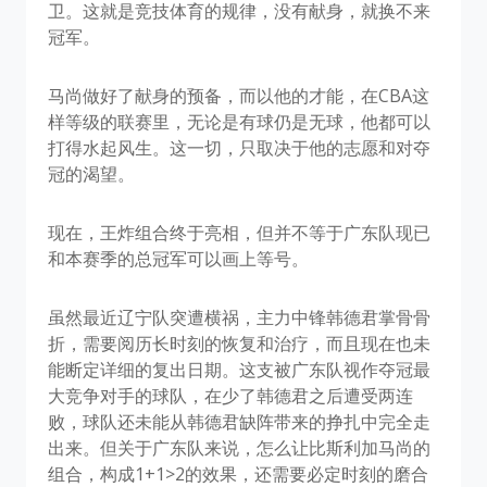
卫。这就是竞技体育的规律，没有献身，就换不来
冠军。
马尚做好了献身的预备，而以他的才能，在CBA这
样等级的联赛里，无论是有球仍是无球，他都可以
打得水起风生。这一切，只取决于他的志愿和对夺
冠的渴望。
现在，王炸组合终于亮相，但并不等于广东队现已
和本赛季的总冠军可以画上等号。
虽然最近辽宁队突遭横祸，主力中锋韩德君掌骨骨
折，需要阅历长时刻的恢复和治疗，而且现在也未
能断定详细的复出日期。这支被广东队视作夺冠最
大竞争对手的球队，在少了韩德君之后遭受两连
败，球队还未能从韩德君缺阵带来的挣扎中完全走
出来。但关于广东队来说，怎么让比斯利加马尚的
组合，构成1+1>2的效果，还需要必定时刻的磨合