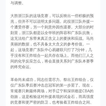
与调整。
大胜浙江队的这场竞赛，可以反映出一些积极的预
兆，但并不可以说明太多问题。此役浙江队外援一
个遭受停赛，另一个则意外因伤退赛。大部分的时
刻里，浙江队都是以全华班的阵容和广东队抗衡，
这无法给广东带来真正含义上的要挟和应战。马尚
美丽的数据，也不具备太大含义的参考价值。一
起，这场竞赛广东队中心易建联只打了7分钟，几
乎没有和王炸组合一起共存在场上。而他们三人之
间的化学反应怎么，将会直接关系到广东队本赛季
的终究命运。
革命尚未成功，同志任需尽力。祭出王炸组合，仅
仅广东队季后赛冲击总冠军的第一步罢了。现在，
常规赛只剩最终两场，对手辽宁和深圳都是CBA的
劲旅，这是检验这对外援表现的试金石，而高强度
的竞赛和更严密的防卫，也考验着王炸组合之间、