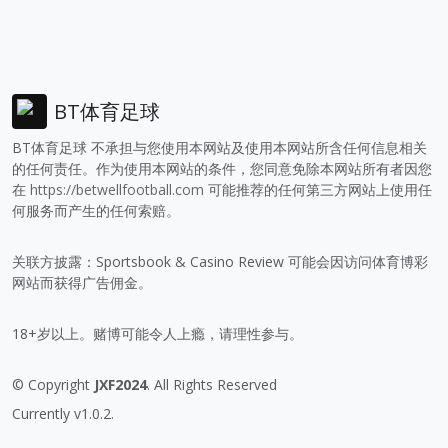
BT体育足球
BT体育足球 不承担与您使用本网站及使用本网站所含任何信息相关
的任何责任。作为使用本网站的条件，您同意免除本网站所有者因您
在
https://betwellfootball.com
可能推荐的任何第三方网站上使用任
何服务而产生的任何索赔。
关联方披露：Sportsbook & Casino Review 可能会因访问体育博彩
网站而获得广告佣金。
18+岁以上。赌博可能令人上瘾，请理性参与。
© Copyright
JXF2024
. All Rights Reserved
Currently v1.0.2.