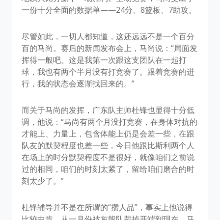
一份十分全面的数据单——24分、8篮板、7助攻。
尽管如此，一切人都知道，这还远远不是一个百分
百的马尚。赛后的新闻发布会上，马尚说：“局面发
挥得一般吧。这是我第一次跟这支团队在一起打
球，我也有两个半月没有打竞赛了。跟着竞赛的进
行，我的状态会逐渐找回来的。”
而关于马尚的发挥，广东队主帅杜锋也显得十分低
调，他说：“马尚有两个月没打竞赛，在身体对抗的
才能上、力量上，包含体能上仍是会差一些，在跟
队友的默契程度也差一些，今日他跟比斯利两个人
在场上的时分默契程度不是很好，就像咱们之前说
过的相同，咱们的时刻太紧了，留给咱们磨合的时
刻太少了。”
杜锋辅导并不是在所谓的“攒人品”，事实上他说得
比较中肯。从一月份被灰熊队裁掉开端到现在，马