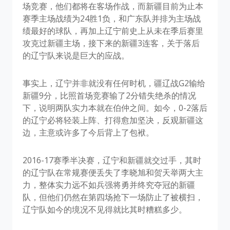
场竞赛，他们都将在客场作战，而新疆目前为止本
赛季主场战绩为24胜1负，和广东队并排为主场战
绩最好的球队，再加上辽宁前史上从未在季后赛里
攻克过新疆主场，接下来的新疆3连客，关于落后
的辽宁队来说是巨大的应战。
事实上，辽宁并非就没有任何时机，疆辽战G2输给
新疆9分，比照首场竞赛输了2分错失绝杀的情况
下，说明两队实力本就在伯仲之间。如今，0-2落后
的辽宁必将轻装上阵、打得愈加坚决，反观新疆这
边，主意或许多了今后背上了包袱。
2016-17赛季半决赛，辽宁和新疆就交过手，其时
的辽宁队在常规赛便丢失了李晓旭和贺天举两大主
力，整体实力远不如兵强将勇并终究夺冠的新疆
队，但他们仍然在第四场抢下一场防止了被横扫，
辽宁队如今的境况不见得就比其时糟糕多少。