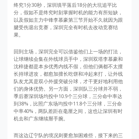
终究1分30秒，深圳填平落后18分的大坑追平比
分，假如不是终究时刻掌握时机的能力有所短缺，
以及假如主力中锋李慕豪第三节开始不久就因为跟
腱受伤退出竞赛，深圳完全有时机去改动竞赛结
果。
回到主场，深圳完全可以借鉴他们上一场的打法，
让球继续会集在外线球员手中，深圳双塔李慕豪和
沈梓捷都是本乡优秀内线不假，但他们俩都不太擅
长持球进攻，都愈加擅长吃饼和冲起来打，让外线
队友尤其是双小外援突破分球，才干更好地利用他
们的身体优势。另一方面，深圳队三分球并不弱，
季后赛深圳场均投中10.9个三分球，三分命中率达
到38%，比照广东场均投中11.8个三分球，三分命
中率40%，两队差距在毫厘之间，这也让深圳有时
机去和广东继续掰手腕。
而这边辽宁队的境况则要愈加困难些，接下来的三