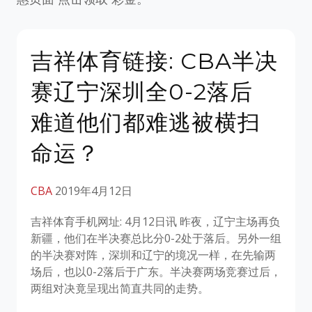
吉祥体育链接: CBA半决
赛辽宁深圳全0-2落后
难道他们都难逃被横扫
命运？
CBA
2019年4月12日
吉祥体育手机网址: 4月12日讯 昨夜，辽宁主场再负
新疆，他们在半决赛总比分0-2处于落后。另外一组
的半决赛对阵，深圳和辽宁的境况一样，在先输两
场后，也以0-2落后于广东。半决赛两场竞赛过后，
两组对决竟呈现出简直共同的走势。