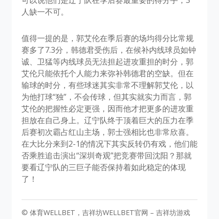
可以说他们是辽宁队在季后赛最重要的得分手，3
人缺一不可。
值得一提的是，郭艾伦在季后赛的场均得分比常规
赛多了7.3分，韩德君受伤后，在候补内线球员如钟
诚、卫猛等内线球员无法担起进攻重担的时分，郭
艾伦只能依托个人能力来弥补韩德君的空缺。但在
输球的时分，有些球迷其实非常不理解郭艾伦，以
为他打球“独”，不会传球，但其实就实力而言，郭
艾伦的把握性必定更强，因而他才把更多的进攻重
担放在自己身上。辽宁队终于顶着巨大的压力在季
后赛初次霸占红山主场，郭士强相比也非常欣喜。
在大比分来到2-1的情况下其实反转仍有戏，他们能
否乘胜追击演出“深圳奇观”把竞赛带回沈阳？那就
要看辽宁队的三巨子能否保持着如此稳定的体现
了！
© 体育WELLBET，吉祥坊WELLBET官网 – 吉祥坊游戏