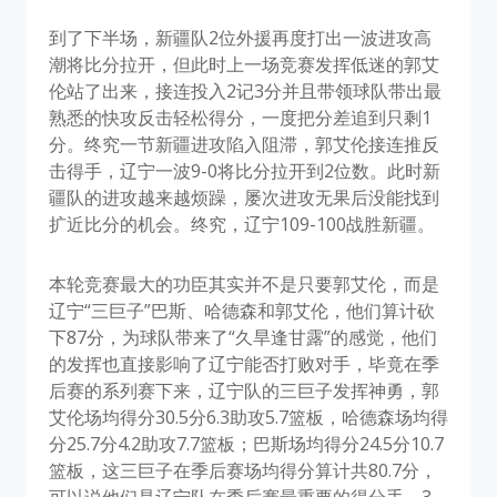
到了下半场，新疆队2位外援再度打出一波进攻高
潮将比分拉开，但此时上一场竞赛发挥低迷的郭艾
伦站了出来，接连投入2记3分并且带领球队带出最
熟悉的快攻反击轻松得分，一度把分差追到只剩1
分。终究一节新疆进攻陷入阻滞，郭艾伦接连推反
击得手，辽宁一波9-0将比分拉开到2位数。此时新
疆队的进攻越来越烦躁，屡次进攻无果后没能找到
扩近比分的机会。终究，辽宁109-100战胜新疆。
本轮竞赛最大的功臣其实并不是只要郭艾伦，而是
辽宁“三巨子”巴斯、哈德森和郭艾伦，他们算计砍
下87分，为球队带来了“久旱逢甘露”的感觉，他们
的发挥也直接影响了辽宁能否打败对手，毕竟在季
后赛的系列赛下来，辽宁队的三巨子发挥神勇，郭
艾伦场均得分30.5分6.3助攻5.7篮板，哈德森场均得
分25.7分4.2助攻7.7篮板；巴斯场均得分24.5分10.7
篮板，这三巨子在季后赛场均得分算计共80.7分，