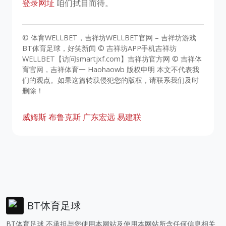
登录网址
咱们拭目而待。
© 体育WELLBET，吉祥坊WELLBET官网 – 吉祥坊游戏
BT体育足球，好笑新闻 © 吉祥坊APP手机吉祥坊
WELLBET【访问smartjxf.com】吉祥坊官方网 © 吉祥体
育官网，吉祥体育一 Haohaowb 版权申明 本文不代表我
们的观点。如果这篇转载侵犯您的版权，请联系我们及时
删除！
威姆斯
布鲁克斯
广东宏远
易建联
BT体育足球
BT体育足球 不承担与您使用本网站及使用本网站所含任何信息相关