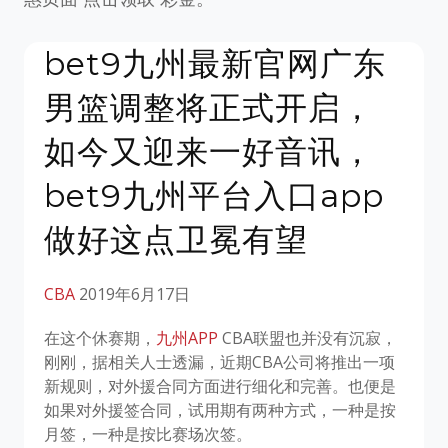
bet9九州最新官网广东
男篮调整将正式开启，
如今又迎来一好音讯，
bet9九州平台入口app
做好这点卫冕有望
CBA
2019年6月17日
在这个休赛期，
九州APP
CBA联盟也并没有沉寂，
刚刚，据相关人士透漏，近期CBA公司将推出一项
新规则，对外援合同方面进行细化和完善。也便是
如果对外援签合同，试用期有两种方式，一种是按
月签，一种是按比赛场次签。