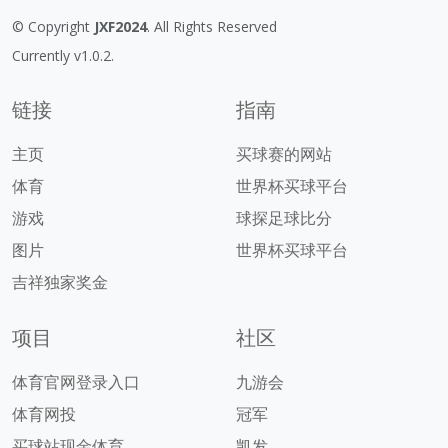
© Copyright
JXF2024
. All Rights Reserved
Currently v1.0.2.
链接
指南
主页
买球赛的网站
体育
世界杯买球平台
游戏
球探足球比分
图片
世界杯买球平台
吉祥独家奖金
项目
社区
体育官网登录入口
九游会
体育网投
冠军
买球站现金体育
凯发