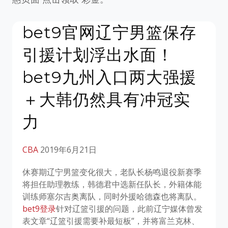
bet9官网辽宁男篮保存
引援计划浮出水面！
bet9九州入口两大强援
＋大韩仍然具有冲冠实
力
CBA
2019年6月21日
休赛期辽宁男篮变化很大，老队长杨鸣退役新赛季
将担任助理教练，韩德君中选新任队长，外籍体能
训练师塞尔吉奥离队，同时外援哈德森也将离队。
bet9登录
针对辽篮引援的问题，此前辽宁媒体曾发
表文章“辽篮引援需要补最短板”，并将富兰克林、