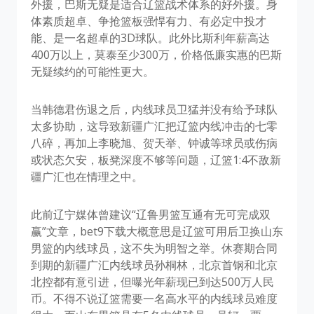
外援，巴斯无疑是适合辽篮战术体系的好外援。身
体素质超卓、争抢篮板强悍有力、有必定中投才
能、是一名超卓的3D球队。此外比斯利年薪高达
400万以上，莫泰至少300万，价格低廉实惠的巴斯
无疑续约的可能性更大。
当韩德君伤退之后，内线球员卫猛并没有给予球队
太多协助，这导致新疆广汇把辽篮内线冲击的七零
八碎，再加上李晓旭、贺天举、钟诚等球员或伤病
或状态欠安，板凳深度不够等问题，辽篮1:4不敌新
疆广汇也在情理之中。
此前辽宁媒体曾建议“辽鲁男篮互通有无可完成双
赢”文章，bet9下载大概意思是辽篮可用后卫换山东
男篮的内线球员，这不失为明智之举。休赛期合同
到期的新疆广汇内线球员孙桐林，北京首钢和北京
北控都有意引进，但曝光年薪现已到达500万人民
币。不得不说辽篮需要一名高水平的内线球员难度