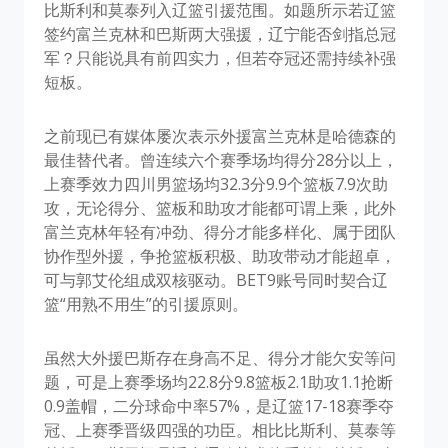
比斯利和莫泰列入辽篮引援范围。如题所示若辽篮
签约富兰克林和巴斯两大强援，辽宁能否剑指总冠
军？只能说具有前四实力，但若夺冠还需持续补强
短板。
之前现已有媒体屡次表示外援富兰克林是哈德森的
最佳替代者。曾连续六个赛季场均得分28分以上，
上赛季效力四川男篮场均32.3分9.9个篮板7.9次助
攻，无论得分、篮板和助攻才能都可谓上乘，此外
富兰克林年轻有冲劲、得分才能多样化、属于团队
协作型外援，争抢篮板积极、助攻带动才能超卓，
可与郭艾伦组成双核驱动。BET9账号同时契合辽
篮“用熟不用生”的引援原则。
虽然大外援巴斯存在身高不足、得分才能欠安等问
题，可是上赛季场均22.8分9.8篮板2.1助攻1.1抢断
0.9盖帽，二分球命中率57%，是辽篮17-18赛季夺
冠、上赛季晋级四强的功臣。相比比斯利、莫泰等