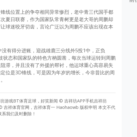
篮锋线位置上的争夺相同异常惨烈，老中青三代国手都
本次夏日联赛，作为国家队常青树更是老大哥的周鹏却
挥让球迷咬牙切齿，言论广泛以为周鹏不应该出现在本
中没有得分进账，迎战雄鹿三分线外5投1中，正负
竞技状态和国家队的特色方枘圆凿，每次当球运转到周鹏
入阻滞，并且没有了外援的帮衬，他运球重心高容易失
定位是3D锋线，可是因为年岁的增长，今非昔比的周
了。
 吉祥坊游戏BT体育足球，好笑新闻 © 吉祥坊APP手机吉祥坊
网 © 吉祥体育官网，吉祥体育一 Haohaowb 版权申明 本文不代
联系我们及时删除！