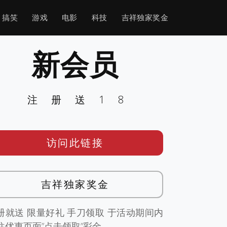
搞笑
游戏
电影
科技
吉祥独家奖金
新会员
注册送18
访问此链接
吉祥独家奖金
册就送 限量好礼 手刀领取 于活动期间内
往优惠页面”点击领取”彩金。