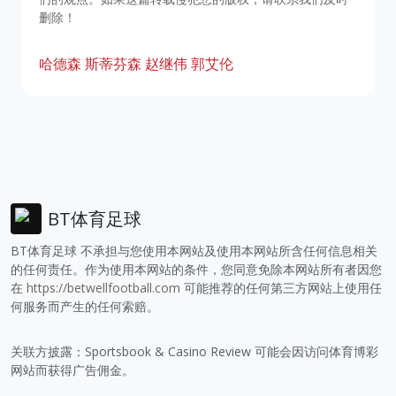
删除！
哈德森
斯蒂芬森
赵继伟
郭艾伦
BT体育足球
BT体育足球 不承担与您使用本网站及使用本网站所含任何信息相关
的任何责任。作为使用本网站的条件，您同意免除本网站所有者因您
在
https://betwellfootball.com
可能推荐的任何第三方网站上使用任
何服务而产生的任何索赔。
关联方披露：Sportsbook & Casino Review 可能会因访问体育博彩
网站而获得广告佣金。