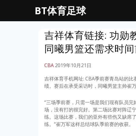
BT体育足球
吉祥体育链接: 功
同曦男篮还需求时间
CBA
2019年10月21日
吉祥体育手机网址: CBA季前赛青岛站的
绩。赛后在承受采访时，同曦男篮主帅崔
“三场季前赛，只需一场是我们现有队员完
场，没有打的很完好。第二场比赛对阵辽
练。这场比赛，我们的亚外有些伤又缺席
练。”崔万军这样总结球队季前赛的收获。