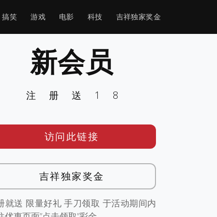
搞笑
游戏
电影
科技
吉祥独家奖金
新会员
注册送18
访问此链接
吉祥独家奖金
册就送 限量好礼 手刀领取 于活动期间内
往优惠页面”点击领取”彩金。