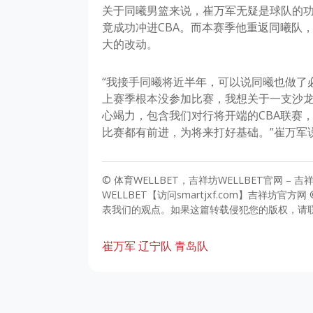
关于同曦男篮来说，崔万军无疑是球队的
竟成功冲进CBA。而本赛季他重返同曦队
大的改动。
“我接手同曦将近半年，可以说同曦也做了
上赛季根本没参加比赛，我想关于一支沙
心竭力，包含我们对行将开端的CBA联赛
比赛都有前进，为将来打好基础。”崔万军
© 体育WELLBET，吉祥坊WELLBET官网 –
WELLBET【访问smartjxf.com】吉祥坊官方
表我们的观点。如果这篇转载侵犯您的版权，请
崔万军
辽宁队
青岛队