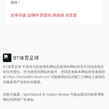
删除！
史蒂芬森
赵继伟
郭爱伦
韩德俊
高世彦
BT体育足球
BT体育足球 不承担与您使用本网站及使用本网站所含任何信息相关
的任何责任。作为使用本网站的条件，您同意免除本网站所有者因您
在
https://betwellfootball.com
可能推荐的任何第三方网站上使用任
何服务而产生的任何索赔。
关联方披露：Sportsbook & Casino Review 可能会因访问体育博彩
网站而获得广告佣金。