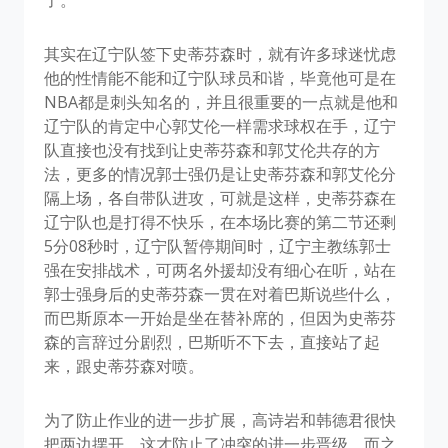
了。
其实在辽宁队签下史蒂芬森时，就有许多球迷忧虑
他的性情能不能和辽宁队球员和谐，毕竟他可是在
NBA都是刺头知名的，并且很重要的一点就是他和
辽宁队的肯定中心郭艾伦一样需求球权在手，辽宁
队直接也没有找到让史蒂芬森和郭艾伦共存的方
法，更多的情况郭士强仍是让史蒂芬森和郭艾伦分
隔上场，各自带队进攻，可就是这样，史蒂芬森在
辽宁队也是打得不快乐，在本场比赛的第二节还剩
5分08秒时，辽宁队暂停期间时，辽宁主教练郭士
强在安排战术，可两名外援却没有细心在听，站在
郭士强身后的史蒂芬森一贯在对着巴斯说些什么，
而巴斯原本一开始是坐在替补席的，但因为史蒂芬
森的言辞过分剧烈，巴斯听不下去，直接站了起
来，跟史蒂芬森对喷。
为了防止作业的进一步扩展，高诗岩和韩德君很快
把两边摆开，这才防止了冲突的进一步晋级，而之