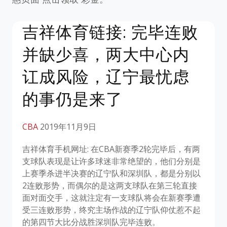
吉祥体育链接: 完毕连败
并缺少喜，两大中心内
讧成风险，辽宁最忧虑
的事仍是来了
CBA
2019年11月9日
吉祥体育手机网址: 在CBA新赛季2轮完毕后，有两
支球队表现是让许多球迷非常绝望的，他们分别是
上赛季杀进半决赛的辽宁队和深圳队，都是分别以
2连败形势，而偶尔的是这两支球队在第三轮直接
面对面交手，这就注定有一支球队将会在新赛季遭
受三连败形势，终究主场作战的辽宁队仰仗惹不起
的第四节大比分战胜深圳队完毕连败。