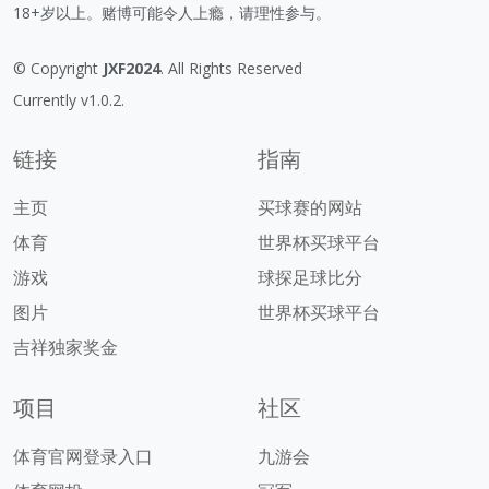
18+岁以上。赌博可能令人上瘾，请理性参与。
© Copyright
JXF2024
. All Rights Reserved
Currently v1.0.2.
链接
指南
主页
买球赛的网站
体育
世界杯买球平台
游戏
球探足球比分
图片
世界杯买球平台
吉祥独家奖金
项目
社区
体育官网登录入口
九游会