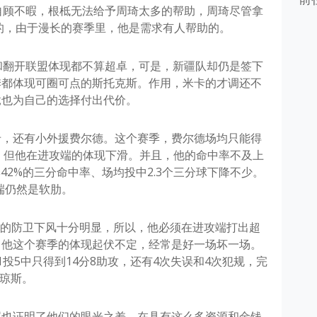
自顾不暇，根柢无法给予周琦太多的帮助，周琦尽管拿
望的，由于漫长的赛季里，他是需求有人帮助的。
和翻开联盟体现都不算超卓，可是，新疆队却仍是签下
季都体现可圈可点的斯托克斯。作用，米卡的才调还不
竟也为自己的选择付出代价。
卡，还有小外援费尔德。这个赛季，费尔德场均只能得
跋涉，但他在进攻端的体现下滑。并且，他的命中率不及上
42%的三分命中率、场均投中2.3个三分球下降不少。
端仍然是软肋。
尔德的防卫下风十分明显，所以，他必须在进攻端打出超
，他这个赛季的体现起伏不定，经常是好一场坏一场。
投5中只得到14分8助攻，还有4次失误和4次犯规，完
援琼斯。
层也证明了他们的眼光之差，在具有这么多资源和金钱