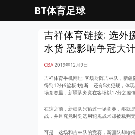
BT体育足球
吉祥体育链接: 选
水货 恐影响争冠大
CBA
2019年12月9日
吉祥体育手机网址: 客场对阵吉林队，新
得到12分9篮板4抢断，还有5次犯规，
场竞赛里，新疆队究竟在客场以17分之差
在这之前，新疆队只输过一场竞赛，那就
战，并且究竟时刻选用犯规战术却被裁判
可是，这场和吉林队的竞赛，新疆队却输