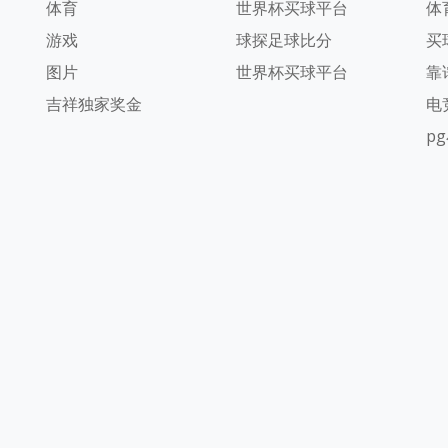
体育
世界杯买球平台
体
游戏
球探足球比分
买
图片
世界杯买球平台
靠
吉祥独家奖金
电
p