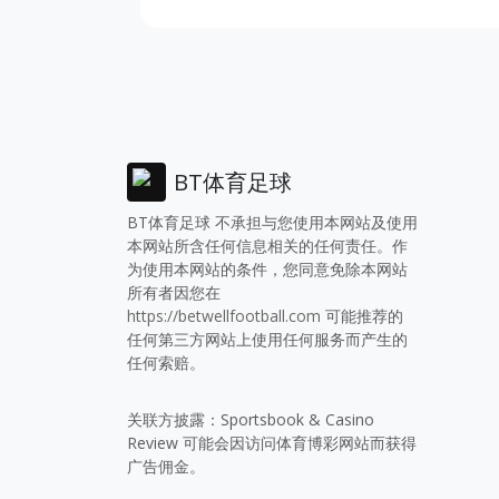
BT体育足球
BT体育足球 不承担与您使用本网站及使用
本网站所含任何信息相关的任何责任。作
为使用本网站的条件，您同意免除本网站
所有者因您在
https://betwellfootball.com
可能推荐的
任何第三方网站上使用任何服务而产生的
任何索赔。
关联方披露：Sportsbook & Casino
Review 可能会因访问体育博彩网站而获得
广告佣金。