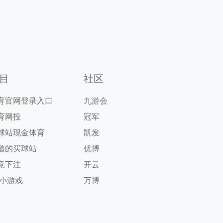
目
社区
育官网登录入口
九游会
育网投
冠军
球站现金体育
凯发
谱的买球站
优博
竞下注
开云
g小游戏
万博