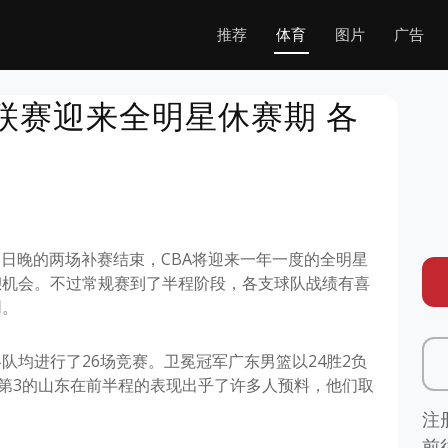
推荐
体育
图片
广告
A联赛迎来全明星休赛期 各
着9日晚的两场补赛结束，CBA将迎来一年一度的全明星
憩机会。不过常规赛到了半程阶段，各支球队战绩有喜
同。
队均进行了26场竞赛。卫冕冠军广东男篮以24胜2负
名第3的山东在前半程的表现出乎了许多人预料，他们取
注
前