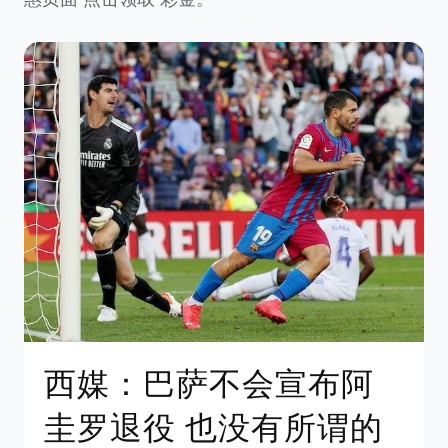
西媒：巴萨不会宣布阿
圭罗退役 也没有所谓的