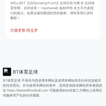
WELLBET【访问smartjxf.com】吉祥坊官方网 © 吉祥体
育官网，吉祥体育一 Haohaowb 版权申明 本文不代表我
们的观点。如果这篇转载侵犯您的版权，请联系我们及时
删除！
巴塞罗那
阿圭罗
BT体育足球
BT体育足球 不承担与您使用本网站及使用本网站所含任何信息相关
的任何责任。作为使用本网站的条件，您同意免除本网站所有者因您
在
https://betwellfootball.com
可能推荐的任何第三方网站上使用任
何服务而产生的任何索赔。