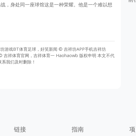
作战，身处同一座球馆这是一种荣耀。他是一个难以想
 吉祥坊游戏BT体育足球，好笑新闻 © 吉祥坊APP手机吉祥坊
网 © 吉祥体育官网，吉祥体育一 Haohaowb 版权申明 本文不代
联系我们及时删除！
链接
指南
项