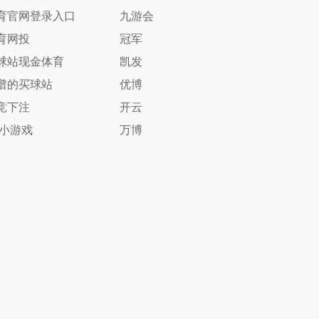
育官网登录入口
九游会
育网投
冠军
球站现金体育
凯发
谱的买球站
优博
竞下注
开云
g小游戏
万博