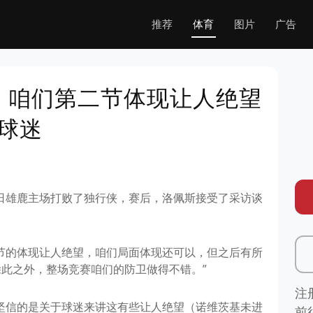
推荐
体育
图片
广告
洛：咱们第二节体现让人绝望
球迷
 今日雄鹿主场打败了独行侠，赛后，洛佩斯接受了采访谈
节的体现让人绝望，咱们局面体现还可以，但之后有所
此之外，整场竞赛咱们的防卫做得不错。”
注
坚信的是关于球迷来讲这有些让人绝望（诺维茨基未进
前