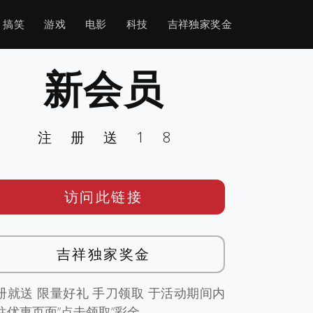
搞笑
游戏
电影
科技
吉祥独家奖金
新会员
注册送18
访问此链接
吉祥独家奖金
册就送 限量好礼 手刀领取 于活动期间内
往优惠页面”点击领取”彩金。