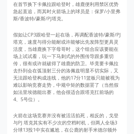
在首节换下卡佩拉跟哈登时，雄鹿便利用禁区优势
急起直追，而其时火箭场上的球员是：保罗/小里弗
斯/香波特/豪斯/PJ塔克。
假如让CP3跟哈登一起在场，再调配香波特/豪斯/PJ
塔克，速度与得分能耐或许能够比先发阵型更具灵
活度，当雄鹿换下字母哥时，这个组合应该要能在
场上试试看，玩一下马刺式的外围传导跟多重切
传，很有或许就破得了雄鹿的防卫。毕竟要卡佩拉
去扑到会在弧顶射三分的洛佩兹明显不切实际，又
无法跟哈登构成连线，他的17分11篮板只能被视为
难以影响竞赛走势，中规中矩的数据罢了（当然假
如法里埃德能出赛，他会很适合跟塔克扛前场的
4、5号位）。
火箭在这场竞赛并没有被活活掐死，相反的，戈登
与PJ 塔克其实有不少次的空档时机，但两人全场3
分球13投1中实在尴尬，在公鹿的射手米德尔顿外