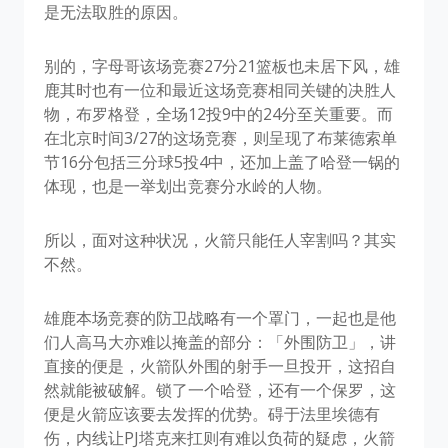
是无法取胜的原因。
别的，字母哥该场竞赛27分21篮板也未居下风，雄
鹿其时也有一位和最近这场竞赛相同关键的决胜人
物，布罗格登，全场12投9中的24分至关重要。而
在北京时间3/27的这场竞赛，则呈现了布莱德索单
节16分包括三分球5投4中，还加上盖了哈登一锅的
体现，也是一举划出竞赛分水岭的人物。
所以，面对这种状况，火箭只能任人宰割吗？其实
不然。
雄鹿本场竞赛的防卫战略有一个罩门，一起也是他
们人高马大亦难以掩盖的部分：「外围防卫」，讲
直接的便是，火箭队外围的射手一旦投开，这招自
然就能被破解。锁了一个哈登，还有一个保罗，这
便是火箭应该要去发挥的优势。碍于法里埃德有
伤，内线让PJ塔克来扛则有难以负荷的疑虑，火箭