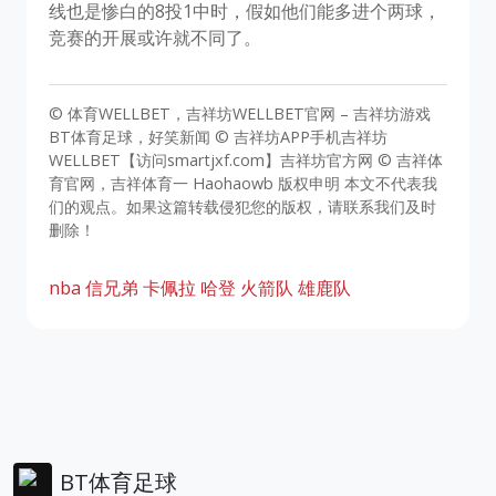
线也是惨白的8投1中时，假如他们能多进个两球，
竞赛的开展或许就不同了。
© 体育WELLBET，吉祥坊WELLBET官网 – 吉祥坊游戏
BT体育足球，好笑新闻 © 吉祥坊APP手机吉祥坊
WELLBET【访问smartjxf.com】吉祥坊官方网 © 吉祥体
育官网，吉祥体育一 Haohaowb 版权申明 本文不代表我
们的观点。如果这篇转载侵犯您的版权，请联系我们及时
删除！
nba
信兄弟
卡佩拉
哈登
火箭队
雄鹿队
BT体育足球