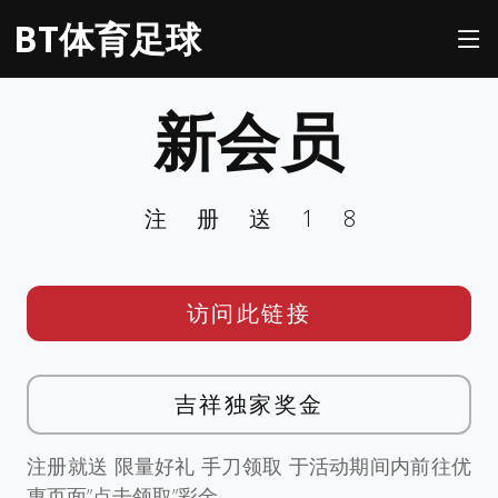
BT体育足球
新会员
注册送18
访问此链接
吉祥独家奖金
注册就送 限量好礼 手刀领取 于活动期间内前往优
惠页面”点击领取”彩金。