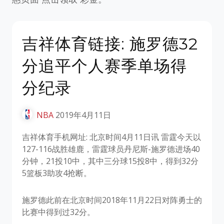
吉祥体育链接: 施罗德32
分追平个人赛季单场得
分纪录
NBA
2019年4月11日
吉祥体育手机网址: 北京时间4月11日讯 雷霆今天以
127-116战胜雄鹿，雷霆球员丹尼斯-施罗德进场40
分钟，21投10中，其中三分球15投8中，得到32分
5篮板3助攻4抢断。
施罗德此前在北京时间2018年11月22日对阵勇士的
比赛中得到过32分。