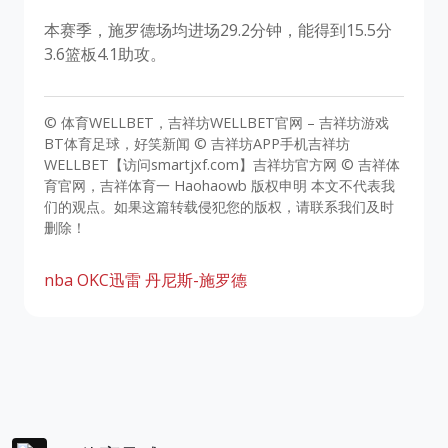
本赛季，施罗德场均进场29.2分钟，能得到15.5分
3.6篮板4.1助攻。
© 体育WELLBET，吉祥坊WELLBET官网 – 吉祥坊游戏
BT体育足球，好笑新闻 © 吉祥坊APP手机吉祥坊
WELLBET【访问smartjxf.com】吉祥坊官方网 © 吉祥体
育官网，吉祥体育一 Haohaowb 版权申明 本文不代表我
们的观点。如果这篇转载侵犯您的版权，请联系我们及时
删除！
nba
OKC迅雷
丹尼斯-施罗德