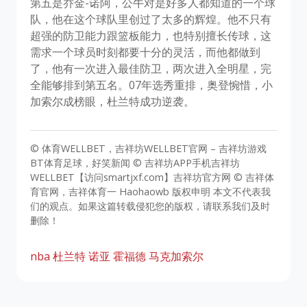
第五是乔金-诺阿，公牛对是好多人都知道的一个球
队，他在这个球队里创过了太多的辉煌。他不只有
超强的防卫能力跟篮板能力，也特别擅长传球，这
需求一个球员时刻都要十分的灵活，而他都做到
了，他有一次进入最佳防卫，两次进入全明星，完
全能够排到第五名。07年选秀重排，奥登惋惜，小
加索尔成榜眼，杜兰特成功逆袭。
© 体育WELLBET，吉祥坊WELLBET官网 – 吉祥坊游戏
BT体育足球，好笑新闻 © 吉祥坊APP手机吉祥坊
WELLBET【访问smartjxf.com】吉祥坊官方网 © 吉祥体
育官网，吉祥体育一 Haohaowb 版权申明 本文不代表我
们的观点。如果这篇转载侵犯您的版权，请联系我们及时
删除！
nba
杜兰特
诺亚
霍福德
马克加索尔