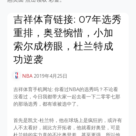
吉祥体育链接: 07年选秀
重排，奥登惋惜，小加
索尔成榜眼，杜兰特成
功逆袭
NBA
2019年4月25日
吉祥体育手机网址: 你看过NBA的选秀吗？不论看
没看过，今日我都带大家一起去看一下二零零七那
的那场选秀，都有谁被选中了。
首先是凯文-杜兰特，他在球场上是疯狂的，或许有
人不太看好，就比方开拓者，他就看好奥登，可是
杜兰特的实力真的不比奥登差，甚至更强，所以他