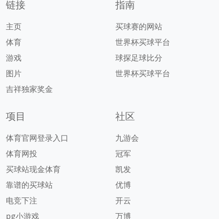
链接
指南
主页
买球赛的网站
体育
世界杯买球平台
游戏
球探足球比分
图片
世界杯买球平台
吉祥独家奖金
项目
社区
体育官网登录入口
九游会
体育网投
冠军
买球站现金体育
凯发
靠谱的买球站
优博
电竞下注
开云
pg小游戏
万博