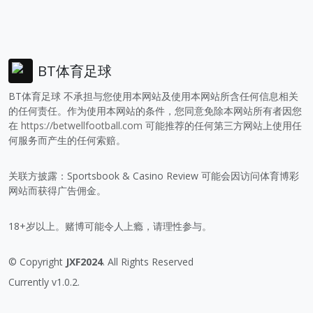
BT体育足球
BT体育足球 不承担与您使用本网站及使用本网站所含任何信息相关
的任何责任。作为使用本网站的条件，您同意免除本网站所有者因您
在
https://betwellfootball.com
可能推荐的任何第三方网站上使用任
何服务而产生的任何索赔。
关联方披露：Sportsbook & Casino Review 可能会因访问体育博彩
网站而获得广告佣金。
18+岁以上。赌博可能令人上瘾，请理性参与。
© Copyright
JXF2024
. All Rights Reserved
Currently v1.0.2.