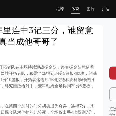
推荐
体育
图片
广告
库里连中3记三分，谁留意
真当成他哥哥了
行，开拓者队在主场持续迎战掘金队，终究掘金队凭借着
险胜开拓者队，穆雷全场得到34分5篮板4助攻，约基
到21分10篮板，开拓者这边尽管利拉德和麦科勒姆依旧
，终究惜败给对手，麦科勒姆全场得到29分5篮板，
，在第四个加时的时分胡德成为奇兵，连得7分，其
注
日掘金队对他掐的比较死，全场仅出手4次得到7分，
前