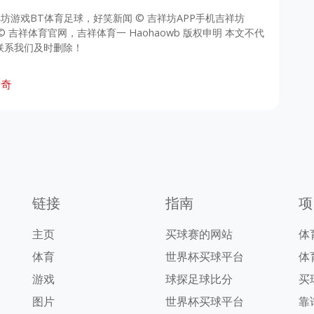
 吉祥坊游戏BT体育足球，好笑新闻 © 吉祥坊APP手机吉祥坊
网 © 吉祥体育官网，吉祥体育一 Haohaowb 版权申明 本文不代
联系我们及时删除！
基奇
链接
指南
项
主页
买球赛的网站
体
体育
世界杯买球平台
体
游戏
球探足球比分
买
图片
世界杯买球平台
靠