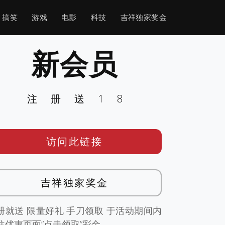
搞笑
游戏
电影
科技
吉祥独家奖金
新会员
注册送18
访问此链接
吉祥独家奖金
册就送 限量好礼 手刀领取 于活动期间内
往优惠页面”点击领取”彩金。