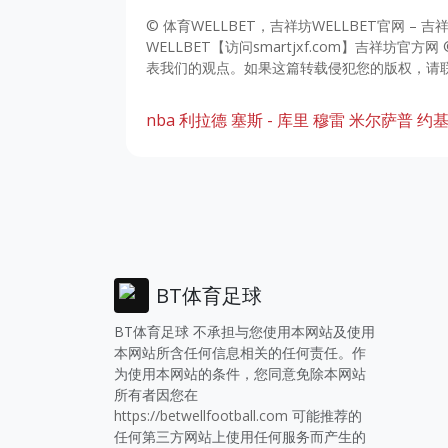
© 体育WELLBET，吉祥坊WELLBET官网 –
WELLBET【访问smartjxf.com】吉祥坊官方
表我们的观点。如果这篇转载侵犯您的版权，请
nba
利拉德
塞斯 - 库里
穆雷
米尔萨普
约
BT体育足球
BT体育足球 不承担与您使用本网站及使用
本网站所含任何信息相关的任何责任。作
为使用本网站的条件，您同意免除本网站
所有者因您在
https://betwellfootball.com
可能推荐的
任何第三方网站上使用任何服务而产生的