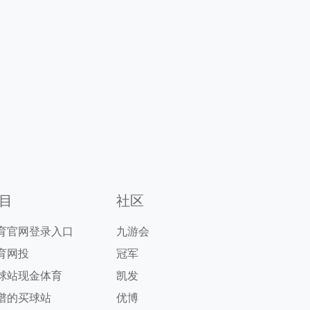
目
社区
育官网登录入口
九游会
育网投
冠军
球站现金体育
凯发
谱的买球站
优博