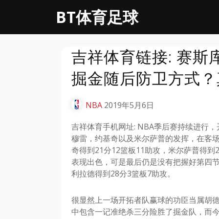
BT体育足球
吉祥体育链接: 赛斯
掘金随后防卫方式？
NBA
2019年5月6日
吉祥体育手机网址: NBA季后赛持续进
穆雷，约基奇以及米尔萨普的发挥，在客场
奇得到21分12篮板11助攻，米尔萨普得
表现出色，可是最后仍是没有把握好第四节
利拉德得到28分3篮板7助攻。
很显然上一场开拓者队赢球的功臣当属胡德
中包含一记准绝杀三分险胜了掘金队，而今