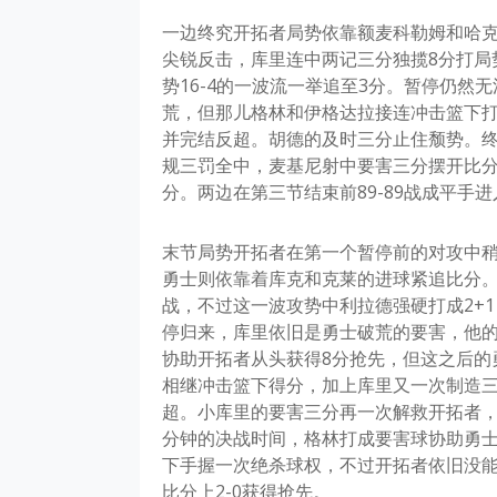
一边终究开拓者局势依靠额麦科勒姆和哈
尖锐反击，库里连中两记三分独揽8分打局
势16-4的一波流一举追至3分。暂停仍
荒，但那儿格林和伊格达拉接连冲击篮下打
并完结反超。胡德的及时三分止住颓势。
规三罚全中，麦基尼射中要害三分摆开比分
分。两边在第三节结束前89-89战成平手
末节局势开拓者在第一个暂停前的对攻中
勇士则依靠着库克和克莱的进球紧追比分
战，不过这一波攻势中利拉德强硬打成2+1
停归来，库里依旧是勇士破荒的要害，他
协助开拓者从头获得8分抢先，但这之后的
相继冲击篮下得分，加上库里又一次制造三
超。小库里的要害三分再一次解救开拓者，
分钟的决战时间，格林打成要害球协助勇士获
下手握一次绝杀球权，不过开拓者依旧没能打
比分上2-0获得抢先。