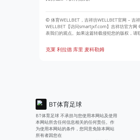
© 体育WELLBET，吉祥坊WELLBET官网 –
WELLBET【访问smartjxf.com】吉祥坊官方
表我们的观点。如果这篇转载侵犯您的版权，请
克莱
利拉德
库里
麦科勒姆
BT体育足球
BT体育足球 不承担与您使用本网站及使用
本网站所含任何信息相关的任何责任。作
为使用本网站的条件，您同意免除本网站
所有者因您在