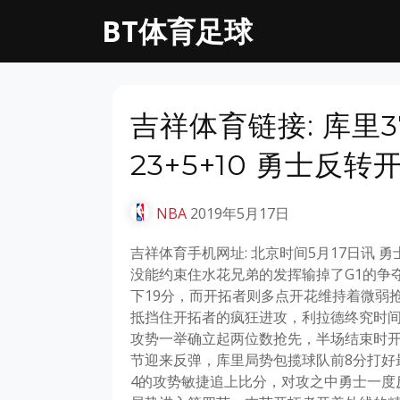
BT体育足球
吉祥体育链接: 库里3
23+5+10 勇士反转
NBA
2019年5月17日
吉祥体育手机网址: 北京时间5月17日讯
没能约束住水花兄弟的发挥输掉了G1的争
下19分，而开拓者则多点开花维持着微弱
抵挡住开拓者的疯狂进攻，利拉德终究时间
攻势一举确立起两位数抢先，半场结束时开拓
节迎来反弹，库里局势包揽球队前8分打好
4的攻势敏捷追上比分，对攻之中勇士一度