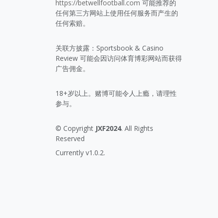
https://betwellfootball.com
可能推荐的
任何第三方网站上使用任何服务而产生的
任何索赔。
关联方披露：Sportsbook & Casino
Review 可能会因访问体育博彩网站而获得
广告佣金。
18+岁以上。赌博可能令人上瘾，请理性
参与。
© Copyright
JXF2024
. All Rights
Reserved
Currently v1.0.2.