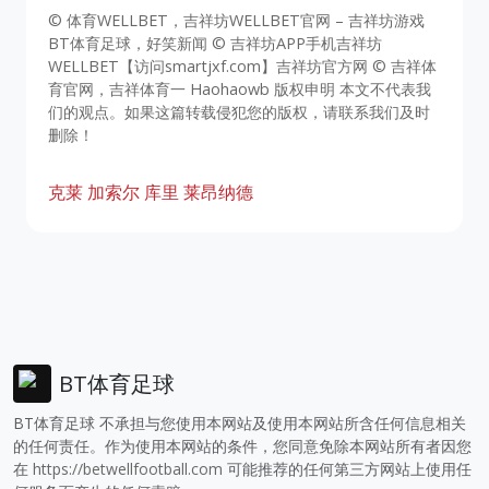
© 体育WELLBET，吉祥坊WELLBET官网 – 吉祥坊游戏
BT体育足球，好笑新闻 © 吉祥坊APP手机吉祥坊
WELLBET【访问smartjxf.com】吉祥坊官方网 © 吉祥体
育官网，吉祥体育一 Haohaowb 版权申明 本文不代表我
们的观点。如果这篇转载侵犯您的版权，请联系我们及时
删除！
克莱
加索尔
库里
莱昂纳德
BT体育足球
BT体育足球 不承担与您使用本网站及使用本网站所含任何信息相关
的任何责任。作为使用本网站的条件，您同意免除本网站所有者因您
在
https://betwellfootball.com
可能推荐的任何第三方网站上使用任