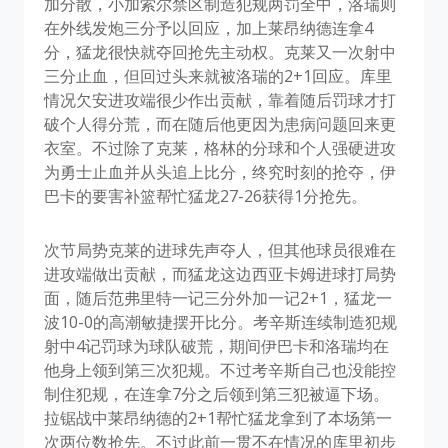
加分散，小加索尔禁区制造犯规两罚全中，洛瑞则
在外线发炮三分予以回应，加上莱昂纳德连拿4
分，猛龙很快就夺回抢先主动权。克莱又一次射中
三分止血，但回过头来就被洛瑞的2+1回应。库里
情况欠安进攻端很少作出贡献，靠着随后罚球才打
破个人得分荒，而在随后他更因为患病问题回来更
衣室。不过除了克莱，格林的分球和个人强硬进攻
为勇士止血并从头追上比分，终究时刻的抢夺，伊
巴卡的要害补篮帮忙猛龙27-26获得1分抢先。
次节局势克莱的进球先声夺人，但其他球员很难在
进攻端做出贡献，而猛龙这边西亚卡姆进球打局势
面，随后范弗里特一记三分外加一记2+1，猛龙一
波10-0的高潮敏捷摆开比分。考辛斯连续制造犯规
射中4记罚球为球队破荒，期间伊巴卡和洛瑞均在
他身上领到第三次犯规。不过考辛斯自己也没能控
制住犯规，在连拿7分之后领到第三犯被逼下场。
拉锯战中莱昂纳德的2+1帮忙猛龙拿到了本场第一
次两位数抢先。不过此前一贯不在情况的库里初步