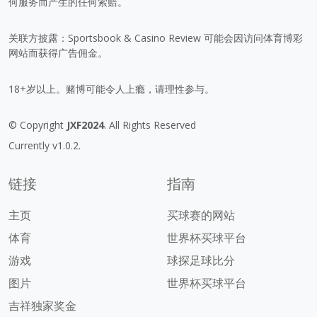
何服务而产生的任何索赔。
关联方披露：Sportsbook & Casino Review 可能会因访问体育博彩
网站而获得广告佣金。
18+岁以上。赌博可能令人上瘾，请理性参与。
© Copyright
JXF2024
. All Rights Reserved
Currently v1.0.2.
链接
指南
主页
买球赛的网站
体育
世界杯买球平台
游戏
球探足球比分
图片
世界杯买球平台
吉祥独家奖金