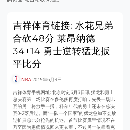
吉祥体育链接: 水花兄弟
合砍48分 莱昂纳德
34+14 勇士逆转猛龙扳
平比分
NBA
2019年6月3日
吉祥体育手机网址: 北京时刻6月3日讯 猛龙和勇士
总决赛第二场比赛在多伦多再度打响，先丢一场比
赛的勇士将放手一搏，科尔年代的勇士还未在总决
赛0-2落后过。而“一队一个国家”的猛龙愈加不会放
过扩展总比分抢先的机遇。首节比赛库里情况不在
乃至因为患病情况回来更衣室，不过勇士依靠着克