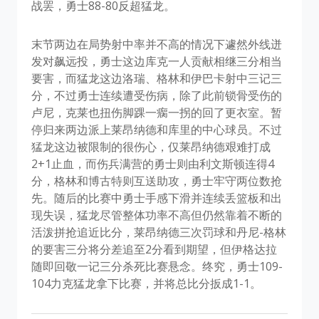
战罢，勇士88-80反超猛龙。
末节两边在局势射中率并不高的情况下遽然外线迸
发对飙远投，勇士这边库克一人贡献相继三分相当
要害，而猛龙这边洛瑞、格林和伊巴卡射中三记三
分，不过勇士连续遭受伤病，除了此前锁骨受伤的
卢尼，克莱也扭伤脚踝一瘸一拐的回了更衣室。暂
停归来两边派上莱昂纳德和库里的中心球员。不过
猛龙这边被限制的很伤心，仅莱昂纳德艰难打成
2+1止血，而伤兵满营的勇士则由利文斯顿连得4
分，格林和博古特则互送助攻，勇士牢守两位数抢
先。随后的比赛中勇士手感下滑并连续丢篮板和出
现失误，猛龙尽管整体功率不高但仍然靠着不断的
活泼拼抢追近比分，莱昂纳德三次罚球和丹尼-格林
的要害三分将分差追至2分看到期望，但伊格达拉
随即回敬一记三分杀死比赛悬念。终究，勇士109-
104力克猛龙拿下比赛，并将总比分扳成1-1。