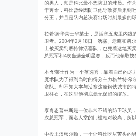
的男人，却是科比最不想防卫的球员。作
于奔命，科比曾经因防卫他导致赛后累到吐
分王，并且是队内总决赛出场时刻最多的球
拉希德·华莱士华莱士，是活塞五虎里内线
卫者。2004年2月18日，活塞、老鹰和
士被买卖到底特律活塞队，也凭着这笔买卖
总冠军和4次当选全明星赛，反而他领取技
本·华莱士作为一个落选秀，靠着自己的尽力与
魔术队为了得到当时的得分主力格兰特·希
塞队。却不知大本与活塞这座钢铁城市的
卫柱石，在这里他彻底毫无保留的绽放。
泰肖恩普林斯是一位非常不错的防卫球员，
次总冠军，而名人堂的门槛相对较高，所
中投王汉密尔顿，一个让科比吃尽苦头的