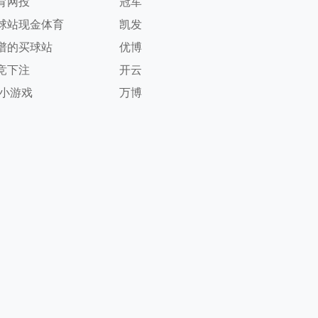
育网投
冠军
球站现金体育
凯发
谱的买球站
优博
竞下注
开云
g小游戏
万博