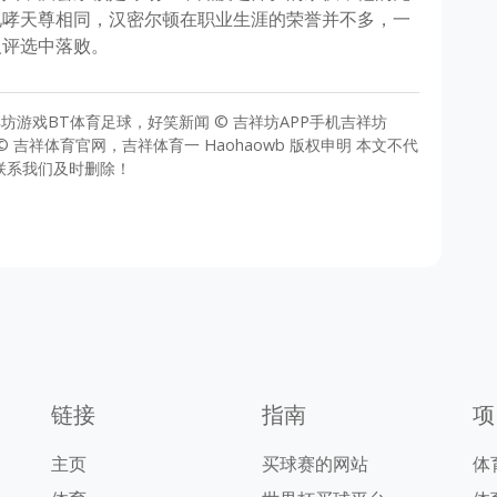
咆哮天尊相同，汉密尔顿在职业生涯的荣誉并不多，一
人评选中落败。
 吉祥坊游戏BT体育足球，好笑新闻 © 吉祥坊APP手机吉祥坊
网 © 吉祥体育官网，吉祥体育一 Haohaowb 版权申明 本文不代
联系我们及时删除！
链接
指南
项
主页
买球赛的网站
体