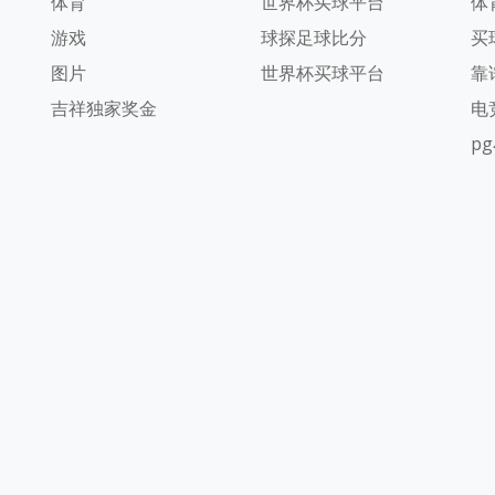
体育
世界杯买球平台
体
游戏
球探足球比分
买
图片
世界杯买球平台
靠
吉祥独家奖金
电
p