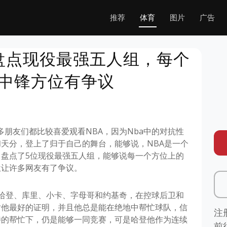
推荐
体育
图片
广告
媒盘点现役最强五人组，每个
中锋方位有争议
多朋友们都比较喜爱观看NBA，因为Nba中的对抗性
天分，登上了归于自己的舞台，能够说，NBA是一个
盘点了5位现役最强五人组，能够说每一个方位上的
位让许多网友有了争议。
哈登、库里、小卡、字母哥和约基奇，在控球后卫和
对他最好的证明，并且他总是能在绝地中帮忙球队，信
注
特的帮忙下，仍是能够一同竞赛，可是哈登他作为连续
前