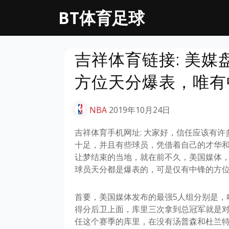
BT体育足球
吉祥体育链接: 美
方位天分爆表，唯有
NBA
2019年10月24日
吉祥体育手机网址: 大家好，信任应该有许
十足，并且有些球员，凭借着自己的才华和
让梦结束的当地，就在前不久，美国媒体，
球员天分都是爆表的，可是仅有中锋的方
首要，美国媒体发布的最强5人组分别是，
得分后卫上面，库里三次拿到总冠军就是
任这个赛季的库里，在没有汤普森和杜兰