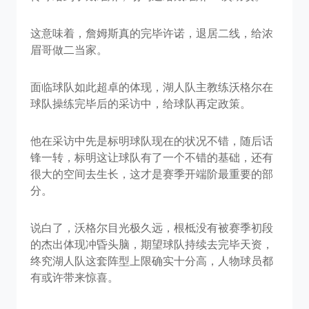
这意味着，詹姆斯真的完毕许诺，退居二线，给浓
眉哥做二当家。
面临球队如此超卓的体现，湖人队主教练沃格尔在
球队操练完毕后的采访中，给球队再定政策。
他在采访中先是标明球队现在的状况不错，随后话
锋一转，标明这让球队有了一个不错的基础，还有
很大的空间去生长，这才是赛季开端阶最重要的部
分。
说白了，沃格尔目光极久远，根柢没有被赛季初段
的杰出体现冲昏头脑，期望球队持续去完毕天资，
终究湖人队这套阵型上限确实十分高，人物球员都
有或许带来惊喜。