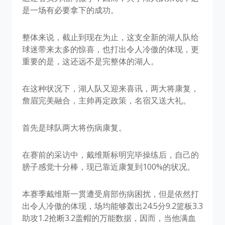
是一场有必要拿下的成功。
整体来说，截止到现在为止，这支全新的湖人队给
球迷带来太多的惊喜，也打出令人冷傲的体现，更
重要的是，这还远不是完整体的湖人。
在这种状况下，湖人队又迎来喜讯，两大将康复，
詹眉完美融合，主帅再定政策，名宿又送大礼。
首先是球队两大将伤病康复。
在赛前的采访中，戴维斯标明完毕操练后，自己的
膀子感觉十分棒，现已靠近康复到100%的状况。
本赛季戴维斯一贯遭受肩部伤病困扰，但是依然打
出令人冷傲的体现，场均能够轰出24.5分9.2篮板3.3
助攻1.2抢断3.2盖帽的万能数据，因而，当他满血