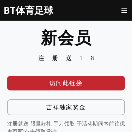
BT体育足球
新会员
注册送18
访问此链接
吉祥独家奖金
注册就送 限量好礼 手刀领取 于活动期间内前往优
惠页面”点击领取”彩金。