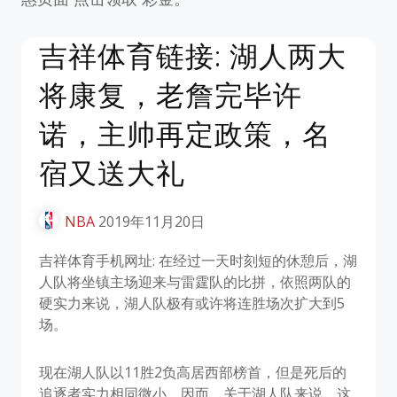
吉祥体育链接: 湖人两大
将康复，老詹完毕许
诺，主帅再定政策，名
宿又送大礼
NBA
2019年11月20日
吉祥体育手机网址: 在经过一天时刻短的休憩后，湖
人队将坐镇主场迎来与雷霆队的比拼，依照两队的
硬实力来说，湖人队极有或许将连胜场次扩大到5
场。
现在湖人队以11胜2负高居西部榜首，但是死后的
追逐者实力相同微小，因而，关于湖人队来说，这