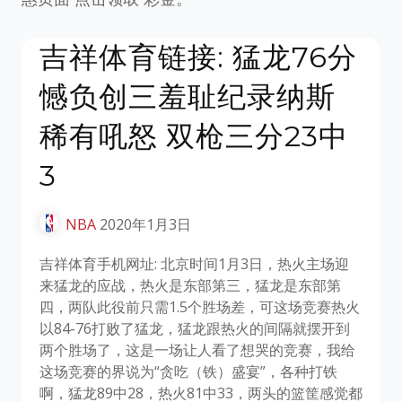
吉祥体育链接: 猛龙76分
憾负创三羞耻纪录纳斯
稀有吼怒 双枪三分23中
3
NBA
2020年1月3日
吉祥体育手机网址: 北京时间1月3日，热火主场迎
来猛龙的应战，热火是东部第三，猛龙是东部第
四，两队此役前只需1.5个胜场差，可这场竞赛热火
以84-76打败了猛龙，猛龙跟热火的间隔就摆开到
两个胜场了，这是一场让人看了想哭的竞赛，我给
这场竞赛的界说为“贪吃（铁）盛宴”，各种打铁
啊，猛龙89中28，热火81中33，两头的篮筐感觉都