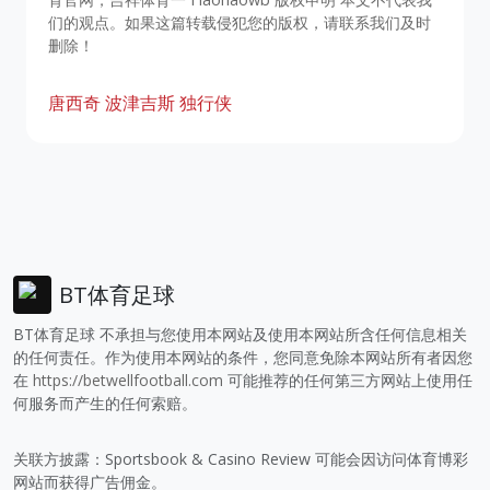
们的观点。如果这篇转载侵犯您的版权，请联系我们及时
删除！
唐西奇
波津吉斯
独行侠
BT体育足球
BT体育足球 不承担与您使用本网站及使用本网站所含任何信息相关
的任何责任。作为使用本网站的条件，您同意免除本网站所有者因您
在
https://betwellfootball.com
可能推荐的任何第三方网站上使用任
何服务而产生的任何索赔。
关联方披露：Sportsbook & Casino Review 可能会因访问体育博彩
网站而获得广告佣金。