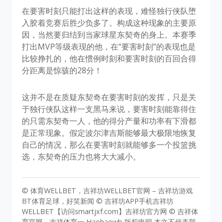
在要害时刻只能打出这样的表现，难怪独行侠队堕
入胶着竞赛后胜少负多了。构成这种现象的主要原
因，当然要归结到当家球星东契奇的身上。本赛季
打出MVP等级表现的他，在“要害时刻”的表现也是
比较挣扎的，他在惯例时刻和要害时刻的百回合得
分距离是惊骇的28分！
这并不是在质疑东契奇在要害时刻的发挥，只是关
于独行侠队这样一支黑马来说，要害时刻能靠得住
的只需东契奇一人，他的得分产量和功率有下滑都
是正常现象。假定波尔津吉斯能够最大极限地恢复
自己的情况，那么在要害时刻就能够多一个投篮挑
选，东契奇的压力也将大大减小。
© 体育WELLBET，吉祥坊WELLBET官网 – 吉祥坊游戏
BT体育足球，好笑新闻 © 吉祥坊APP手机吉祥坊
WELLBET【访问smartjxf.com】吉祥坊官方网 © 吉祥体
育官网，吉祥体育一 Haohaowb 版权申明 本文不代表我