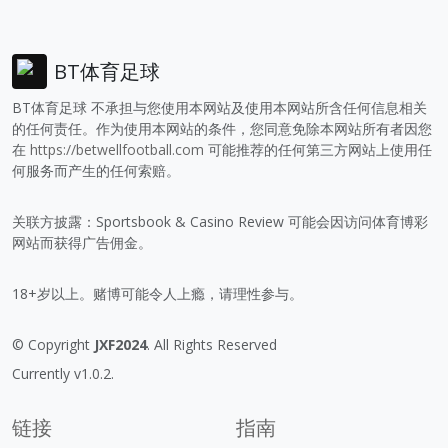
BT体育足球
BT体育足球 不承担与您使用本网站及使用本网站所含任何信息相关
的任何责任。作为使用本网站的条件，您同意免除本网站所有者因您
在
https://betwellfootball.com
可能推荐的任何第三方网站上使用任
何服务而产生的任何索赔。
关联方披露：Sportsbook & Casino Review 可能会因访问体育博彩
网站而获得广告佣金。
18+岁以上。赌博可能令人上瘾，请理性参与。
© Copyright
JXF2024
. All Rights Reserved
Currently v1.0.2.
链接
指南