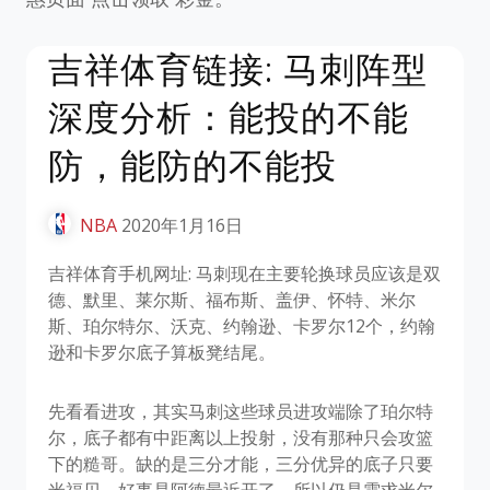
吉祥体育链接: 马刺阵型
深度分析：能投的不能
防，能防的不能投
NBA
2020年1月16日
吉祥体育手机网址: 马刺现在主要轮换球员应该是双
德、默里、莱尔斯、福布斯、盖伊、怀特、米尔
斯、珀尔特尔、沃克、约翰逊、卡罗尔12个，约翰
逊和卡罗尔底子算板凳结尾。
先看看进攻，其实马刺这些球员进攻端除了珀尔特
尔，底子都有中距离以上投射，没有那种只会攻篮
下的糙哥。缺的是三分才能，三分优异的底子只要