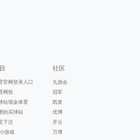
目
社区
育官网登录入口
九游会
育网投
冠军
球站现金体育
凯发
谱的买球站
优博
竞下注
开云
g小游戏
万博