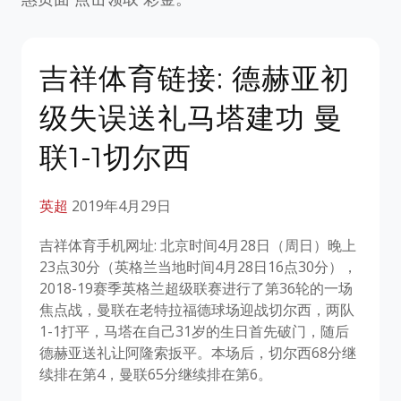
吉祥体育链接: 德赫亚初
级失误送礼马塔建功 曼
联1-1切尔西
英超
2019年4月29日
吉祥体育手机网址: 北京时间4月28日（周日）晚上
23点30分（英格兰当地时间4月28日16点30分），
2018-19赛季英格兰超级联赛进行了第36轮的一场
焦点战，曼联在老特拉福德球场迎战切尔西，两队
1-1打平，马塔在自己31岁的生日首先破门，随后
德赫亚送礼让阿隆索扳平。本场后，切尔西68分继
续排在第4，曼联65分继续排在第6。