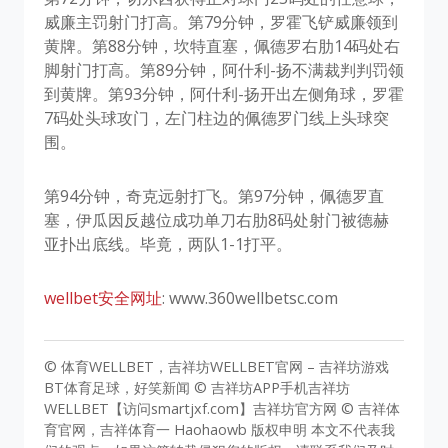
威廉主罚射门打高。第79分钟，罗霍飞铲威廉领到
黄牌。第88分钟，坎特直塞，佩德罗右肋14码处右
脚射门打高。第89分钟，阿什利-扬不满裁判判罚领
到黄牌。第93分钟，阿什利-扬开出左侧角球，罗霍
7码处头球攻门，左门柱边的佩德罗门线上头球突
围。
第94分钟，奇克远射打飞。第97分钟，佩德罗直
塞，伊瓜因反越位成功单刀右肋8码处射门被德赫
亚扑出底线。毕竟，两队1-1打平。
wellbet安全网址
: www.360wellbetsc.com
© 体育WELLBET，吉祥坊WELLBET官网 – 吉祥坊游戏
BT体育足球，好笑新闻 © 吉祥坊APP手机吉祥坊
WELLBET【访问smartjxf.com】吉祥坊官方网 © 吉祥体
育官网，吉祥体育一 Haohaowb 版权申明 本文不代表我