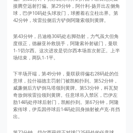
接腾空远射打偏。第29分钟，阿什利-扬开出左侧角
球，巴伊10码处头球攻门，球擦着右立柱出界。第
42分钟，埃雷拉侧后方铲倒阿隆索领到黄牌。
第43分钟，吕迪格30码处右脚劲射，力气虽大但角
度很正，德赫亚补救脱手，阿隆索补射破门，曼联
1-1切尔西。这次进攻是切尔西本场首次射正。上半
场结束，两队1-1平。
下半场开端，第49分钟，曼联获得偏右28码处的任
意球，拉什福德主罚射门被凯帕扑到。第52分钟，
威廉侧后方铲倒马塔领到黄牌。第53分钟，科瓦契
奇放倒埃雷拉领到黄牌。任意球吊入禁区，巴伊左
肋14码处停球后射门，凯帕扑到。第67分钟，阿隆
索传球，伊瓜因停球后14码处回身抽射被卢克-肖挡
出。
第72分钟，切尔西获得正对球门25码处的任意球，