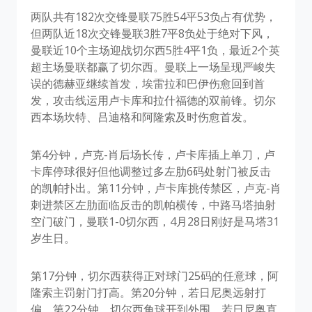
两队共有182次交锋曼联75胜54平53负占有优势，
但两队近18次交锋曼联3胜7平8负处于绝对下风，
曼联近10个主场迎战切尔西5胜4平1负，最近2个英
超主场曼联都赢了切尔西。曼联上一场呈现严峻失
误的德赫亚继续首发，埃雷拉和巴伊伤愈回到首
发，攻击线运用卢卡库和拉什福德的双前锋。切尔
西本场坎特、吕迪格和阿隆索及时伤愈首发。
第4分钟，卢克-肖后场长传，卢卡库插上单刀，卢
卡库停球很好但他调整过多左肋6码处射门被反击
的凯帕扑出。第11分钟，卢卡库挑传禁区，卢克-肖
刺进禁区左肋面临反击的凯帕横传，中路马塔抽射
空门破门，曼联1-0切尔西，4月28日刚好是马塔31
岁生日。
第17分钟，切尔西获得正对球门25码的任意球，阿
隆索主罚射门打高。第20分钟，若日尼奥远射打
偏。第22分钟，切尔西角球开到外围，若日尼奥直